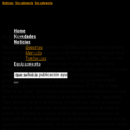
Noticias
,
Sin categoría
,
Sin categoría
Nueva fecha de lanzamiento para el juego
del IOMTT
Home
Novedades
26-12-2017
Noticias
Marzo de 2018 es el momento estipulado por la empresa francesa
Deportes
Kylotonn Games para el realizar el lanzamiento del videojuego de la
Mercado
Road Race más famosa del mundo, el “TT Isle of Man: Ride on the
Tendencias
Edge”. Durante 2017 se esperó que el ultimo juego del Tourist
Equipamiento
Trophy llegase al mercado en noviembre, pero el retraso de casi seis
meses que sufrió la publicación ayudó, de alguna manera, a
acrecentar las expectativas del público a raíz de la interesante
propuesta que promete la empresa creadora. El “TT Isle of Man:
Ride on the Edge” fue forjado bajo la más alta tecnología para copiar
las características del trazado a la perfección. Es más, Maximilien
Torti, director de arte de la firma, comentó que utilizó un scanner
láser para leer la superficie de la pista y plasmarla en un mapa de
puntos 3D. Aunque el costado gráfico del juego pareciera ser de
gran calidad, los desarrolladores no se mostraron conformes con las
cualidades físicas del mismo, es decir, con el comportamiento de las
motos y su naturalidad. Ese fue uno de los principales motivos por