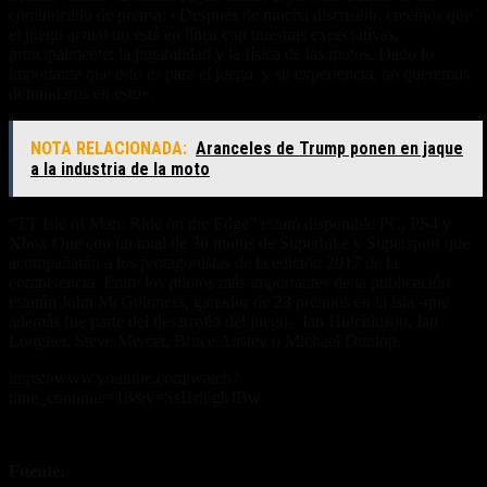
comunicado de prensa: «Después de mucha discusión, creemos que
el juego actual no está en línea con nuestras expectativas,
principalmente: la jugabilidad y la física de las motos. Dado lo
importante que esto es para el juego, y su experiencia, no queremos
defraudaros en esto».
NOTA RELACIONADA:
Aranceles de Trump ponen en jaque
a la industria de la moto
“TT Isle of Man: Ride on the Edge” estará disponible PC, PS4 y
Xbox One con un total de 30 motos de Superbike y Supersport que
acompañarán a los protagonistas de la edición 2017 de la
competencia. Entre los pilotos más importantes de la publicación
estarán John McGuinness, ganador de 23 premios en la isla -que
además fue parte del desarrollo del juego- Ian Hutchinson, Ian
Lougher, Steve Mercer, Bruce Anstey o Michael Dunlop.
https://www.youtube.com/watch?
time_continue=18&v=SsHrl6gbJBw
Fuente:
IOMTT The Game