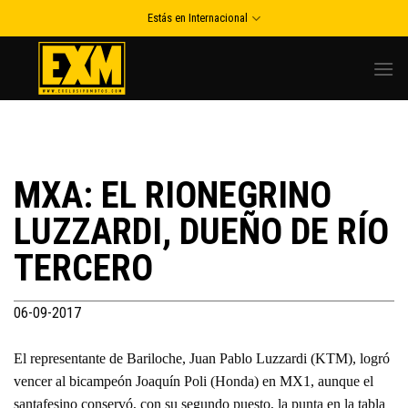
Skip
Estás en Internacional
to
content
MXA: EL RIONEGRINO
LUZZARDI, DUEÑO DE RÍO
TERCERO
06-09-2017
El representante de Bariloche, Juan Pablo Luzzardi (KTM), logró
vencer al bicampeón Joaquín Poli (Honda) en MX1, aunque el
santafesino conservó, con su segundo puesto, la punta en la tabla