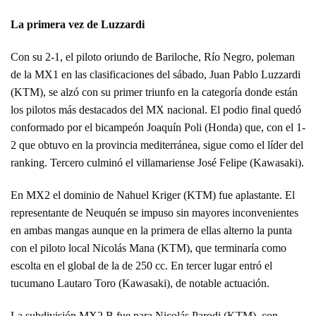
La primera vez de Luzzardi
Con su 2-1, el piloto oriundo de Bariloche, Río Negro, poleman
de la MX1 en las clasificaciones del sábado, Juan Pablo Luzzardi
(KTM), se alzó con su primer triunfo en la categoría donde están
los pilotos más destacados del MX nacional. El podio final quedó
conformado por el bicampeón Joaquín Poli (Honda) que, con el 1-
2 que obtuvo en la provincia mediterránea, sigue como el líder del
ranking. Tercero culminó el villamariense José Felipe (Kawasaki).
En MX2 el dominio de Nahuel Kriger (KTM) fue aplastante. El
representante de Neuquén se impuso sin mayores inconvenientes
en ambas mangas aunque en la primera de ellas alterno la punta
con el piloto local Nicolás Mana (KTM), que terminaría como
escolta en el global de la de 250 cc. En tercer lugar entró el
tucumano Lautaro Toro (Kawasaki), de notable actuación.
La subdivisión MX2 B fue para Nicolás Parodi (KTM), con