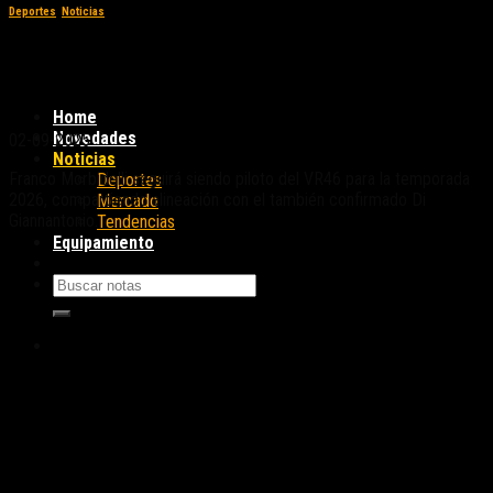
Deportes
,
Noticias
MotoGP: Franco Morbidelli renovó con el
VR46 para 2026
Home
Novedades
02-09-2025
Noticias
Franco Morbidelli seguirá siendo piloto del VR46 para la temporada
Deportes
2026, compartiendo alineación con el también confirmado Di
Mercado
Giannantonio.
Tendencias
Equipamiento