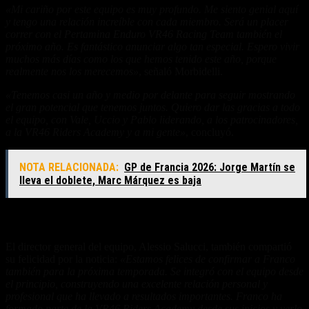
«Mi cariño por este equipo es muy profundo. Me siento genial aquí
y tengo una relación increíble con cada miembro. Será un placer
correr con el Pertamina Enduro VR46 Racing Team también el
próximo año. Es fantástico anunciar algo tan especial. Espero vivir
muchos más días como los que hemos tenido este año, porque
realmente nos los merecemos»
, señaló Morbidelli.
«Tenemos casi un año y medio por delante para seguir mostrando
el gran potencial que tenemos juntos. Quiero dar las gracias a todo
el equipo, con Vale, Uccio y Pablo liderando, a los patrocinadores,
a la VR46 Riders Academy y a mi gente»
, concluyó.
NOTA RELACIONADA:
GP de Francia 2026: Jorge Martín se
lleva el doblete, Marc Márquez es baja
La felicidad del equipo
El director general del equipo, Alessio Salucci, también compartió
su felicidad por la noticia:
«Estamos felices de confirmar a Franco
también para la próxima temporada. Se integró con el equipo desde
el principio, construyendo una excelente relación personal y
profesional que ha llevado a resultados importantes. Franco ha
formado parte de la VR46 Riders Academy desde sus inicios y verlo