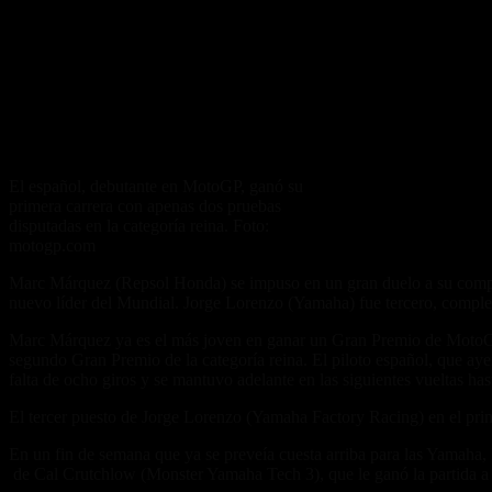
El español, debutante en MotoGP, ganó su
primera carrera con apenas dos pruebas
disputadas en la categoría reina. Foto:
motogp.com
Marc Márquez (Repsol Honda) se impuso en un gran duelo a su compañ
nuevo líder del Mundial. Jorge Lorenzo (Yamaha) fue tercero, complet
Marc Márquez ya es el más joven en ganar un Gran Premio de MotoGP t
segundo Gran Premio de la categoría reina. El piloto español, que ay
falta de ocho giros y se mantuvo adelante en las siguientes vueltas ha
El tercer puesto de Jorge Lorenzo (Yamaha Factory Racing) en el prim
En un fin de semana que ya se preveía cuesta arriba para las Yamaha,
de Cal Crutchlow (Monster Yamaha Tech 3), que le ganó la partida a 