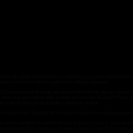
ero de equipo Dani Pedrosa y se adjudicó su primera victoria en la c
ando un histórico triplete español en la máxima categoría.
ras realizar este domingo una nueva exhibición de pilotaje, talento 
er firmó una premonitoria pole position en el trazado de Austin (Texas
sta cruzar la meta con un segundo y medio de ventaja.
er Gran Premio Red Bull de las Américas provocó un insólito triplete es
 Lorenzo consiguió su objetivo de subir al podio, tercero, y sumar su 
Stefan Bradl (LCR Honda) , con quien peléo a lo largo de la prueba.