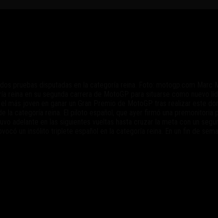
ca en Texas
s dos pruebas disputadas en la categoría reina. Foto: motogp.com Marc
oría reina en su segunda carrera de MotoGP para situarse como nuevo lí
 el más joven en ganar un Gran Premio de MotoGP tras realizar este domi
a categoría reina. El piloto español, que ayer firmó una premonitoria p
vo adelante en las siguientes vueltas hasta cruzar la meta con un seg
ocó un insólito triplete español en la categoría reina. En un fin de sem