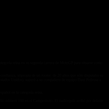
ategoría reina en su segunda carrera de MotoGP para situarse como
y confianza, impropia de un
rookie
de 20 años que sólo disputaba su
, Estados Unidos), superó a su compañero de equipo Dani Pedrosa a
pañol en la categoría reina.
podio número 100 en el Campeonato. El mallorquín arribó por delante