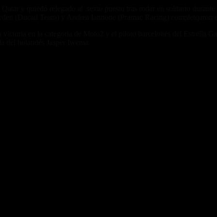
Qatar y quiedó relegado al sexto puesto tras rodar en solitario durante
den (Ducati Team) y Andrea Iannone (Pramac Racing) completqaron el
ctoria en la categoría de Moto2 y el piloto barcelonés del Estrella Ga
da del holandés Jasper Iwema.