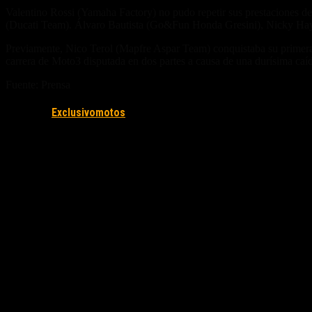
Valentino Rossi (Yamaha Factory) no pudo repetir sus prestaciones de 
(Ducati Team). Álvaro Bautista (Go&Fun Honda Gresini), Nicky Hay
Previamente, Nico Terol (Mapfre Aspar Team) conquistaba su primera vi
carrera de Moto3 disputada en dos partes a causa de una durísima caí
Fuente: Prensa
motogp.com
Fuente/s:
Exclusivomotos
Nota Relacionada: