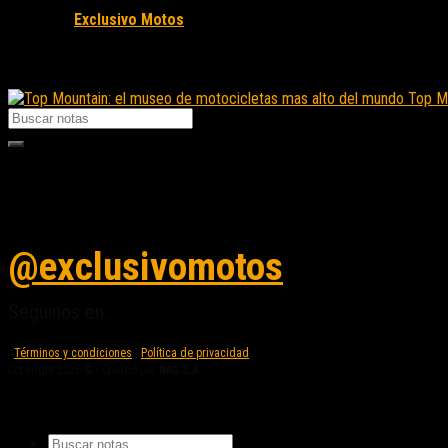
Fuente/s:
Exclusivo Motos
Nota Relacionada:
Top Mo
Seguinos en instagram
@exclusivomotos
Seguinos en...
Términos y condiciones
|
Política de privacidad
Copyright 2026 © - Creado por
IMG S.A.