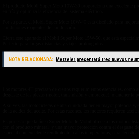
El producto Mobil Super Moto 10W-30 proporciona una excelente protec
en frío y optimiza la eficiencia del sistema eléctrico.
Por su parte, el Mobil Super Moto 10W-40 está diseñado para mejorar l
condiciones exigentes de conducción.
Cierra este apartado el Mobil Super Moto 15W-50, que está especialm
Perfecto para largas distancias y viajes prolongados.
NOTA RELACIONADA:
Metzeler presentará tres nuevos neu
Bondades del lubricante sintético
Los motores 4T precisan de ciertos requerimientos esenciales, como ace
desgaste de las piezas (motor, transmisión y embrague), mantener la pe
A su vez, las motocicletas de alta cilindrada tienen mayor potencia y
de la acidez del aceite. Por estas razones, los motores requieren aceites
Es por esto que la línea Super Moto de Mobil ofrece a los motociclis
con el producto mineral) y una mayor protección contra el desgaste del
especial con excelente rendimiento a altas temperaturas, características