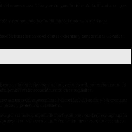
 del motor, transmisión y embrague. Su fórmula facilita el arranque
ible y prolongando la durabilidad del motor. Es ideal para
tección duradera en condiciones extremas y temperaturas elevadas.
stencia a la oxidación para una mayor vida útil, protección contra el
te por kilómetro recorrido, entre otros requisitos.
nerar aumento del espesamiento (viscosidad) del aceite y/o incremento
as piezas y protección del sistema.
imismo, genera una economía de combustible mejorada (en comparación
y protege contra la corrosión. Además, contiene éster, un aceite base