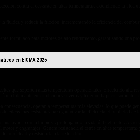
ción contra el desgaste en altas temperaturas, extendiendo la vida útil
a fluidez y reducir la fricción, incrementando la eficiencia del combust
ente formulado para motores de alto rendimiento, garantizando una pro
máticos en EICMA 2025
ites que soporten altas temperaturas operacionales, ofreciendo alta resi
lícula lubricante en condiciones severas y tener un bajo consumo de acei
, en consecuencia, operan a temperaturas más elevadas, lo que puede ge
 sintéticos más resistentes para garantizar la eficiencia, durabilidad de l
tas una ayuda con la limpieza, prolongando la vida útil del motor. As
 motor y engranajes. Genera resistencia al estrés en altas temperaturas 
 de lubricidad y resistencia a la oxidación.