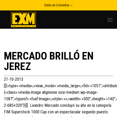
Skip
Estás en Colombia
to
content
MERCADO BRILLÓ EN
JEREZ
21-10-2013
[[{«type»:»media»,»view_mode»:»media_large»,»fid»:»1051″,»attribut
{«class»:»media-image alignnone size-medium wp-image-
1587″,»typeof»:»foaf:Image»,»style»:»»,»width»:»300″,»height»:»140″
2-685×320″}}]] Leandro Mercado concluyó su año en la categoría
FIM Superstock 1000 Cup con un espectacular segundo puesto.