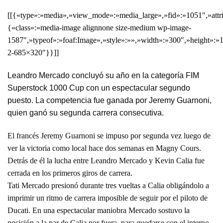
[[{«type»:»media»,»view_mode»:»media_large»,»fid»:»1051″,»attri
{«class»:»media-image alignnone size-medium wp-image-
1587″,»typeof»:»foaf:Image»,»style»:»»,»width»:»300″,»height»:»
2-685×320″}}]]
Leandro Mercado concluyó su año en la categoría FIM
Superstock 1000 Cup con un espectacular segundo
puesto. La competencia fue ganada por Jeremy Guarnoni,
quien ganó su segunda carrera consecutiva.
El francés Jeremy Guarnoni se impuso por segunda vez luego de
ver la victoria como local hace dos semanas en Magny Cours.
Detrás de él la lucha entre Leandro Mercado y Kevin Calia fue
cerrada en los primeros giros de carrera.
Tati Mercado presionó durante tres vueltas a Calia obligándolo a
imprimir un ritmo de carrera imposible de seguir por el piloto de
Ducati. En una espectacular maniobra Mercado sostuvo la
posición a la par de Calia por fuera, para quedarse con el interno