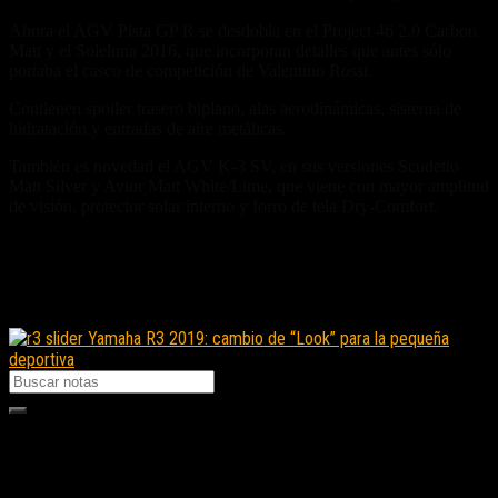
Ahora el AGV Pista GP R se desdobla en el Project 46 2.0 Carbon
Matt y el Soleluna 2016, que incorporan detalles que antes sólo
portaba el casco de competición de Valentino Rossi.
Contienen spoiler trasero biplano, alas aerodinámicas, sistema de
hidratación y entradas de aire metálicas.
También es novedad el AGV K-3 SV, en sus versiones Scudetto
Matt Silver y Avior Matt White/Lime, que viene con mayor amplitud
de visión, protector solar interno y forro de tela Dry-Comfort.
Fuente/s:
Nota Relacionada:
Yamaha R3 2019: cambio de “Look” para la pequeña
deportiva
Seguinos en instagram