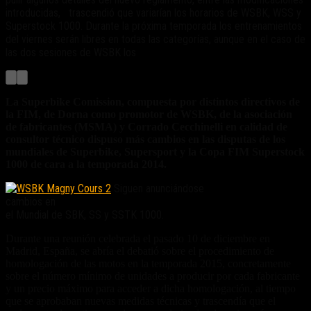
introducidas, trascendió que variarían los horarios de WSBK, WSS y
Superstock 1000. Durante la próxima temporada los entrenamientos
del viernes serán libres en todas las categorías, aunque en el caso de
las dos sesiones de WSBK los
La Superbike Comission, compuesta por distintos directivos de
la FIM, de Dorna como promotor de WSBK, de la asociación
de fabricantes (MSMA) y Corrado Cecchinelli en calidad de
consultor técnico dispuso más cambios en las disputas de los
mundiales de Superbike, Supersport y la Copa FIM Superstock
1000 de cara a la temporada 2014.
Siguen anunciándose
cambios en
el Mundial de SBK, SS y SSTK 1000.
Durante una reunión celebrada el pasado 10 de diciembre en
Madrid, España, se abría el debatió sobre el procedimiento de
homologación de las motos en la temporada 2015, concretamente
sobre el número mínimo de unidades a producir por cada fabricante
y un precio máximo para acceder a dicha homologación, al tiempo
que se aprobaban nuevas medidas técnicas y trascendía que el