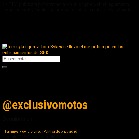
La FIM publicará próximamente en su página web el reglamento
completo en los ámbitos deportivo, técnico, médico y disciplinario.
Fuente/s:
Nota Relacionada:
Tom Sykes se llevó el mejor tiempo en los
entrenamientos de SBK
Seguinos en instagram
@exclusivomotos
Seguinos en...
Términos y condiciones
|
Política de privacidad
Copyright 2026 © - Creado por
IMG S.A.