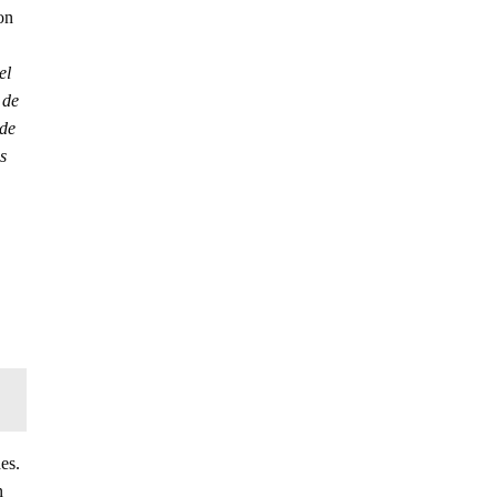
on
el
 de
sde
s
es.
n