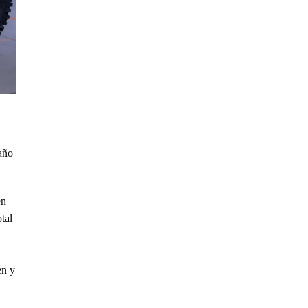
año
en
tal
en y