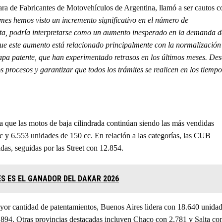
ara de Fabricantes de Motovehículos de Argentina, llamó a ser cautos c
mes hemos visto un incremento significativo en el número de
sta, podría interpretarse como un aumento inesperado en la demanda d
ue este aumento está relacionado principalmente con la normalización
apa patente, que han experimentado retrasos en los últimos meses. De
os procesos y garantizar que todos los trámites se realicen en los tiempo
ue las motos de baja cilindrada continúan siendo las más vendidas
c y 6.553 unidades de 150 cc. En relación a las categorías, las CUB
as, seguidas por las Street con 12.854.
S ES EL GANADOR DEL DAKAR 2026
ayor cantidad de patentamientos, Buenos Aires lidera con 18.640 unidad
894. Otras provincias destacadas incluyen Chaco con 2.781 y Salta co