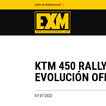
Skip
Estás en Internacional
to
content
KTM 450 RALLY
EVOLUCIÓN OF
07-07-2022