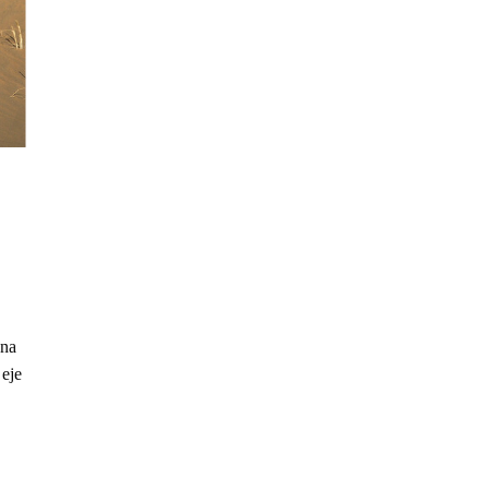
una
 eje