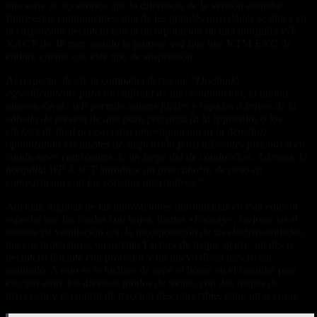
una serie de accesorios que la diferencia de la versión estándar.
Entre estos componentes, una de las grandes novedades se ubica en
la suspensión delantera con la incorporación de una horquilla WP
XACT de 48 mm, siendo la primera vez que una KTM EXC de
enduro cuenta con este tipo de suspensión.
Al respecto, desde la compañía destacan: “
Diseña
do
específicamente para uso offroad de alto rendimiento, la última
innovación de WP permite ajustes fáciles y rápidos a través de la
válvula de presión de aire para precarga (a la izquierda) o los
clickers de fácil acceso para amortiguación (a la derecha),
optimizando los ajustes de suspensión para diferentes pruebas o en
condiciones cambiantes de un largo día de conducción. Además, la
horquilla WP XACT introduce un gran ahorro de peso en
comparación con los sistemas alternativos
.”
Además, algunas de las innovaciones introducidas en esta edición
especial son las ruedas con bujes, llantas «Factory», mejoras en el
sistema de ventilación con la incorporación de un electroventilador,
nuevos protectores, un asiento Factory de mejor agarre, un disco
delantero flotante con protector y un nuevo disco trasero sin
ranurado. A esto se le incluye de serie el botón en el manillar para
escoger entre los diversos modos de motor, con dos mapas de
inyección y el control de tracción desconectable, entre otras cosas.