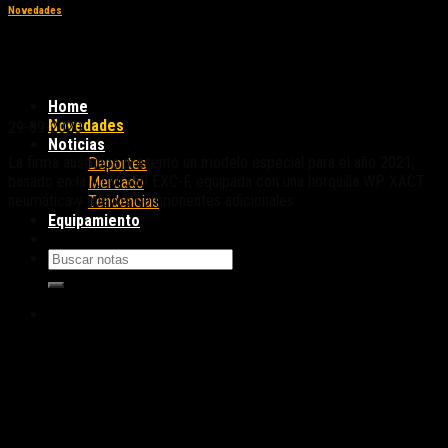
Novedades
KTM 350 EXC-F WESS: tributo al World
Enduro Super Series
Home
Novedades
29-09-2020
Noticias
La firma austríaca presentó un modelo especial para el año 2021,
Deportes
basado en la KTM 350 EXC-F, equipada con una horquilla WP XACT
Mercado
neumática y nuevos componentes adicionales.
Tendencias
Equipamiento