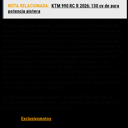
NOTA RELACIONADA:
KTM 990 RC R 2026: 130 cv de pura
potencia pistera
Sobre el nuevo lanzamiento, Joachim Sauer, KTM Senior Product
Manager Offroad, señaló: «
En cada una de nuestras máquinas de
edición especial ofrecemos exclusividad y con la KTM 350 EXC-F
WESS nos propusimos proporcionar a los pilotos de enduro más
exigentes unas mejoras técnicas que les ayudarán a prosperar en
competición o a mejorar aún más sus sensaciones de pilotaje. Con
la incorporación de la tecnología neumática de la horquilla WP
XACT por primera vez en una KTM EXC, esta moto es un
fantástico tributo a las proezas de pilotaje que vemos en el
campeonato WESS. Para los fans del WESS y los pilotos de Enduro
que quieren un aspecto único y un motor de 4 tiempos líder en su
clase, esta es otra moto offroad imprescindible de la que en KTM
nos sentimos realmente orgullosos
”.
Según lo anunciado por la marca, la nueva KTM 350 EXC-F
WESS estará disponible en los concesionarios de todo el mundo a
partir del mes de octubre de este 2020.
Fuente/s:
Exclusivomotos