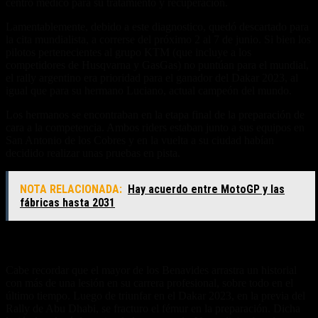
centro medico para su tratamiento y recuperación.
Lamentablemente, debido a este diagnostico, quedó descartado para
la cita mundialista, a correrse del próximo 2 al 7 de junio. Si bien los
pilotos pertenecientes al grupo KTM (que incluye a los
competidores de Husqvarna y GasGas) no puntúan para el mundial,
el rally argentino era prioridad para el ganador del Dakar 2023, al
igual que para su hermano Luciano, actual campeón del mundo.
Los hermanos se encontraban en la etapa final de la preparación de
cara a la competencia. Ambos riders estaban junto a sus equipos en
San Antonio de los Cobres y en la vuelta a su ciudad habían
decidido realizar unas pruebas en pista.
NOTA RELACIONADA:
Hay acuerdo entre MotoGP y las
fábricas hasta 2031
Unos antecedentes complicados
Cabe recordar que el mayor de los Benavides arrastra un historial
con más de una lesión en su carrera profesional, sobre todo en el
último tiempo. Luego de triunfar en el Dakar 2023, en la previa del
Rally de Abu Dhabi, se fracturo el fémur en la preparación. Dicha