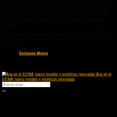
lesión lo relegó de casi toda la temporada. Ya en diciembre de ese
mismo año, se rompió el peroné durante una sesión junto con otros
pilotos. Su recuperación en tiempo récord lo llevó a poder estar
presente en la edición 2024 del tuareg. Sabiendo que no estaba al
100% su rendimiento fue más que optimo, ganando una etapa,
completando todo el recorrido y terminando en el 4to puesto.
Al menos por el momento, el competidor de 35 años permanecerá
en observación para luego ser reevaluado y comenzar la
recuperación.
Fuente/s:
Exclusivo Motos
Nota Relacionada:
Arai en el
EICMA: nuevo modelo y estéticas renovadas
Seguinos en instagram