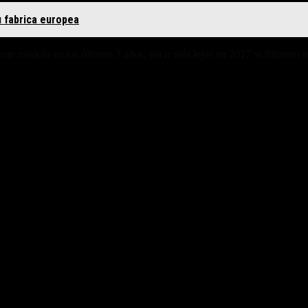
 fabrica europea
te modelo en los últimos 3 años, sin ir más lejos en 2017 se filtraron