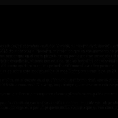
es ruedas, un segmento en el que Yamaha, su máximo rival, apostó fuerte
2015 dio a conocer el Neowing, un prototipo que en ese momento se pr
cen pensar que en el corto plazo la marca podría mostrar novedades al 
 eje independiente, sistema que deja de lado las horquillas convenciona
irá como ayuda para una mejor inclinación ante el excesivo peso del
les sobre este modelo en los últimos 3 años, sin ir más lejos en 2017
es ruedas, un segmento en el que Yamaha, su máximo rival, apostó fuertem
2015 dio a conocer el Neowing, un prototipo que en ese momento se pre
oyecto, que hacen pensar que en el corto plazo la marca podría mostrar
l producto contaría con una suspensión delantera de doble eje independie
noma, acompañado por un pequeño motor eléctrico que servirá como ayud