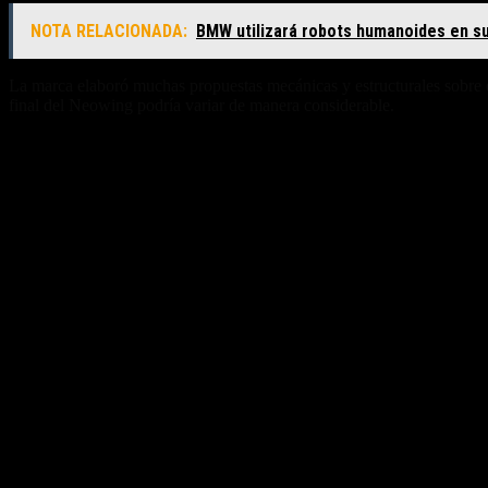
NOTA RELACIONADA:
BMW utilizará robots humanoides en su
La marca elaboró muchas propuestas mecánicas y estructurales sobre es
final del Neowing podría variar de manera considerable.
Fuente/s:
Nota Relacionada: