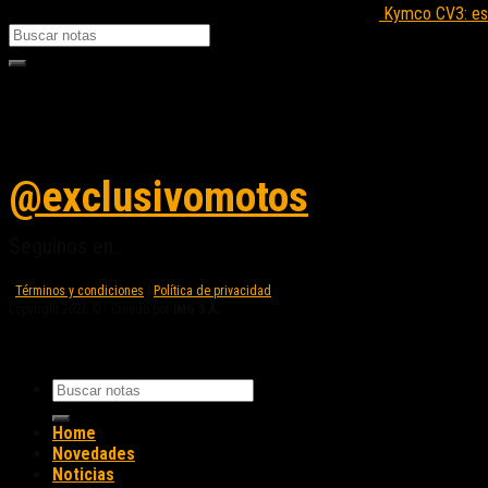
Kymco CV3: est
Seguinos en instagram
@exclusivomotos
Seguinos en...
Términos y condiciones
|
Política de privacidad
Copyright 2026 © - Creado por
IMG S.A.
Home
Novedades
Noticias