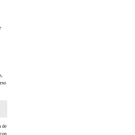
e
o,
peso
n de
(con