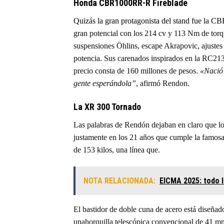
Honda CBR1000RR-R Fireblade
Quizás la gran protagonista del stand fue la 
gran potencial con los 214 cv y 113 Nm de torq
suspensiones Öhlins, escape Akrapovic, ajustes p
potencia. Sus carenados inspirados en la RC2
precio consta de 160 millones de pesos.
«Nació 
gente esperándola”
, afirmó Rendon.
La XR 300 Tornado
Las palabras de Rendón dejaban en claro que lo
justamente en los 21 años que cumple la famos
de 153 kilos, una línea que.
NOTA RELACIONADA:
EICMA 2025: todo l
El bastidor de doble cuna de acero está diseñad
unahorquilla telescópica convencional de 41 