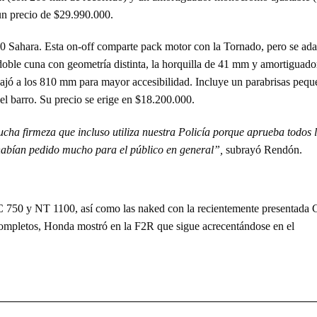
un precio de $29.990.000.
 Sahara. Esta on-off comparte pack motor con la Tornado, pero se ada
oble cuna con geometría distinta, la horquilla de 41 mm y amortiguado
 bajó a los 810 mm para mayor accesibilidad. Incluye un parabrisas peq
el barro. Su precio se erige en $18.200.000.
a firmeza que incluso utiliza nuestra Policía porque aprueba todos 
s habían pedido mucho para el público en general”,
subrayó Rendón.
C 750 y NT 1100, así como las naked con la recientemente presentada
ompletos, Honda mostró en la F2R que sigue acrecentándose en el