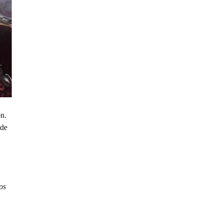
n.
 de
os