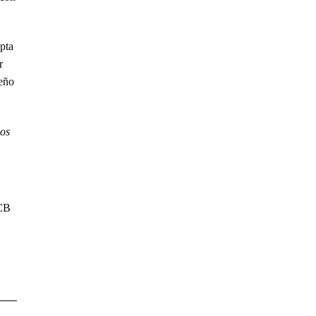
pta
r
ueño
los
 CB