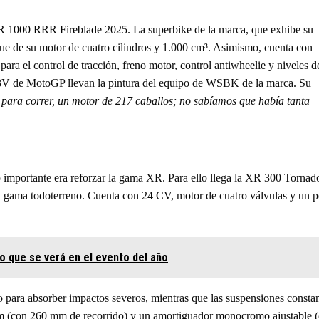
CBR 1000 RRR Fireblade 2025.
La superbike de la marca, que exhibe su
ue de su motor de cuatro cilindros y 1.000 cm³. Asimismo, cuenta con
ara el control de tracción, freno motor, control antiwheelie y niveles d
13V de MotoGP llevan la pintura del equipo de WSBK de la marca. Su
para correr, un motor de 217 caballos; no sabíamos que había tanta
 importante era reforzar la gama XR. Para ello llega la XR 300 Tornad
a gama todoterreno. Cuenta con 24 CV, motor de cuatro válvulas y un 
o que se verá en el evento del año
o para absorber impactos severos, mientras que las suspensiones consta
mm (con 260 mm de recorrido) y un amortiguador monocromo ajustable 