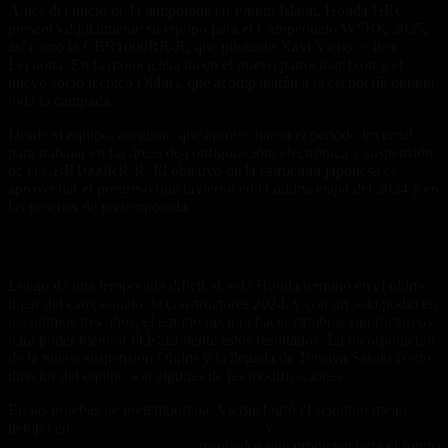
Antes del inicio de la temporada en Phillip Island, Honda HRC
presentó digitalmente su equipo para el Campeonato WSBK 2025,
así como la CBR1000RR-R, que pilotarán Xavi Vierge e Iker
Lecuona. En la motocicleta lucen el nuevo patrocinar Ixon y el
nuevo socio técnico Öhlins, que acompañarán a la escudería durante
toda la campaña.
Desde el equipo, aseguran que aprovecharon el periodo invernal
para trabajar en las áreas de configuración, electrónica y suspensión
de la CBR1000RR-R. El objetivo de la estructura japonesa es
aprovechar el progreso que tuvieron en la última etapa del 2024 y en
las pruebas de pretemporada.
Revertir los resultados de 2024
Luego de una temporada difícil, donde Honda terminó en el último
lugar del campeonato de constructores 2024, y con un solo podio en
los últimos tres años, el equipo decidió hacer cambios significativos
para poder mejorar drásticamente estos resultados. La incorporación
de la nueva suspensión Öhlins y la llegada de Tetsuya Sasaki como
director del equipo son algunas de las modificaciones.
En las pruebas de pretemporada, Vierge logró el segundo mejor
tiempo en
una jornada de lluvia en Jerez
y
un sexto lugar en la
segunda jornada en Portimão
, resultados que prometen para el futuro