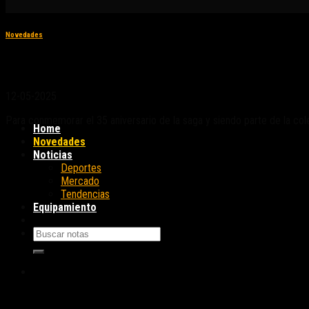
Novedades
Harley-Davidson Fat Boy Gray Ghost: un «esp
12-05-2025
Para conmemorar el 35 aniversario de la saga y siendo parte de la col
Home
Novedades
Noticias
Deportes
Mercado
Tendencias
Equipamiento