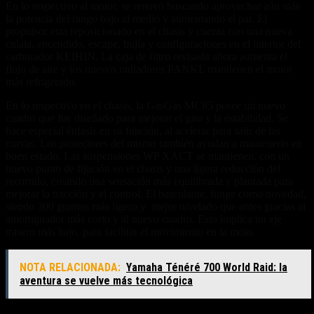
En lo respectivo al motor, se renovó buscando aprovechar aún más
la potencia del rango bajo al medio y aumentando el par. El
propulsor esta reposicionado en el chasis y cuenta con una nueva
culata, encendido, escape, bujía y configuraciones en el interior del
carburador KEIHIN. La caja de filtro revisada ahora aumenta el
flujo de aire y los nuevos radiadores PANKL mantienen el motor
más refrigerado.
En lo respectivo en el chasis, la GasGas MC85 posee un nuevo
cuadro que fue diseñado para mejorar el giro y la estabilidad. Se
hace especial énfasis en su función, al acelerar para salir de las
curvas. Los protectores del mismo también ayudan a mantenerlo en
buen estado. Las suspensiones WP XACT se mantienen, con un
nuevo punto de fijación en el chasis y una ligera reducción del
recorrido, creando una sensación más equilibrada y plantada para
mejorar la tracción y el control. El basculante, funge como novedad,
siendo 300 gramos más ligero y mejor nivelado que antes gracias al
amortiguador más corto y al nuevo cuadro. Esto implica un eje
trasero más bajo, para facilitar el movimiento en la moto.
NOTA RELACIONADA:
Yamaha Ténéré 700 World Raid: la
aventura se vuelve más tecnológica