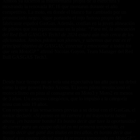
Ambos ya lucieron la indumentaria propia de la estructura y
mostrando la renovada RC16 que montaran durante el año
competitivo. La moto, en donde el blanco fue cambiado por un
pronunciado negro, sigue portando el rojo furioso propio del
fabricante español GasGas. Además, confían en la joven alineación
de pilotos que los representaran en la pista:
“Para mí, la alineación
del Red Bull GASGAS Tech3 de 2024 estará aún más cerca de los
aficionados. Ambos pilotos son jóvenes, y sabemos que este es el
principal objetivo de GASGAS, conectar y emocionar a todos los
que ven MotoGP”
afirmó Nicolas Goyon, Team Manager del Red
Bull GASGAS Tech3.
Pedro Acosta: una gran expectativa
Desde hace tiempo no se veía una expectativa tan alta para un debut
como la que generó Pedro Acosta. El joven piloto revolucionó el
motociclismo en pista al consagrarse en Moto3 y Moto2 en menos
de 3 años. Un ascenso categórico, que lo impulsó a la categoría
reina con solo 19 años.
Con respecto a las sensaciones previas a su debut con el GasGas, el
rookie declaró:
«Si pienso en mi carrera y mi trayectoria hasta
ahora, ¡es bastante bonito! Es bonito decir que tuve la oportunidad
de correr para un equipo oficial en mi primera temporada, es
bonito decir que gané dos títulos en tres años, es bonito decir que
llegué a un equipo oficial para la primera temporada en MotoGP”.