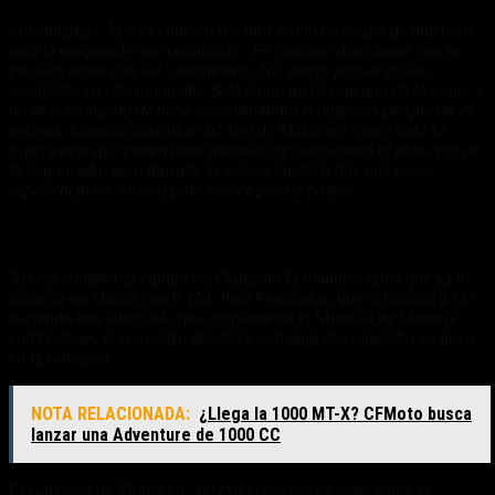
Sin embargo, Acosta también fue muy cauto en hablar de objetivos
para la temporada que comienza:
“Es bastante duro jugar con la
presión, jugar con los comentarios. No quiero pensar en los
resultados en este momento. Solo tengo un día encima de la moto, y
no es el momento de hablar de resultados u objetivos porque no es
realista. Intentaré disfrutar del Test de Malasia y coger toda la
experiencia que pueda para intentar ser competitivo al principio de
la temporada, pero durante la misma también hay que coger
experiencia en carrera para crecer paso a paso».
Augusto Fernández: hacerse un lugar
Acosta compartirá equipo con Augusto Fernández, igual que ya lo
hicieron en Moto2 con KTM. Para Fernández, que debutó en 2023
haciendo una labor más que aceptable en el Mundial de MotoGP
con GasGas, el comienzo del 2024 se tratará de consolidar su lugar
en la categoría.
NOTA RELACIONADA:
¿Llega la 1000 MT-X? CFMoto busca
lanzar una Adventure de 1000 CC
El campeón de Moto2 en 2022 dejó sus sensaciones sobre la