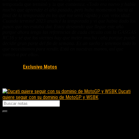
temporada que terminó y la que comienza:
«Todo era nuevo y había
mucho que aprender el año pasado, pero hubo momentos hacia el
final de la temporada en los que me sentí rápido y con velocidad.
Cuando terminé 2023 analicé la temporada y vi que había dado los
pasos que necesitaba dar. Estoy deseando que llegue este año
porque ahora tengo las referencias de cada circuito con la GASGAS
RC16 y sé que los viernes hay que meter mucha caña porque puede
decidir gran parte del fin de semana. Es un sueño y tenemos todo lo
que necesitamos para rendir. Está en nuestras manos, así que
vamos a por ello»
.
Fuente/s:
Exclusivo Motos
Nota Relacionada:
Ducati
quiere seguir con su dominio de MotoGP y WSBK
Seguinos en instagram