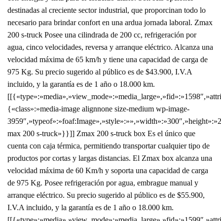
destinadas al creciente sector industrial, que proporcinan todo lo
necesario para brindar confort en una ardua jornada laboral. Zmax
200 s-truck Posee una cilindrada de 200 cc, refrigeración por
agua, cinco velocidades, reversa y arranque eléctrico. Alcanza una
velocidad máxima de 65 km/h y tiene una capacidad de carga de
975 Kg. Su precio sugerido al público es de $43.900, I.V.A
incluido, y la garantía es de 1 año o 18.000 km.
[[{«type»:»media»,»view_mode»:»media_large»,»fid»:»1598″,»attri
{«class»:»media-image alignnone size-medium wp-image-
3959″,»typeof»:»foaf:Image»,»style»:»»,»width»:»300″,»height»:»2
max 200 s-truck»}}]] Zmax 200 s-truck box Es el único que
cuenta con caja térmica, permitiendo transportar cualquier tipo de
productos por cortas y largas distancias. El Zmax box alcanza una
velocidad máxima de 60 Km/h y soporta una capacidad de carga
de 975 Kg. Posee refrigeración por agua, embrague manual y
arranque eléctrico. Su precio sugerido al público es de $55.900,
I.V.A incluido, y la garantía es de 1 año o 18.000 km.
[[{«type»:»media»,»view_mode»:»media_large»,»fid»:»1599″,»attri