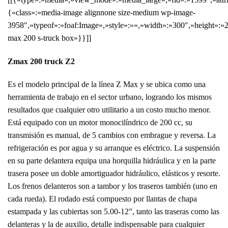
{«class»:»media-image alignnone size-medium wp-image-
3958″,»typeof»:»foaf:Image»,»style»:»»,»width»:»300″,»height»:»2
max 200 s-truck box»}}]]
Zmax 200 truck Z2
Es el modelo principal de la línea Z Max y se ubica como una
herramienta de trabajo en el sector urbano, logrando los mismos
resultados que cualquier otro utilitario a un costo mucho menor.
Está equipado con un motor monocilíndrico de 200 cc, su
transmisión es manual, de 5 cambios con embrague y reversa. La
refrigeración es por agua y su arranque es eléctrico. La suspensión
en su parte delantera equipa una horquilla hidráulica y en la parte
trasera posee un doble amortiguador hidráulico, elásticos y resorte.
Los frenos delanteros son a tambor y los traseros también (uno en
cada rueda). El rodado está compuesto por llantas de chapa
estampada y las cubiertas son 5.00-12”, tanto las traseras como las
delanteras y la de auxilio, detalle indispensable para cualquier