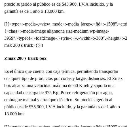
precio sugerido al público es de $43.900, I.V.A incluido, y la
garantía es de 1 año o 18.000 km.
[[{«type»:»media»,»view_mode»:»media_large»,»fid»:»1598″,»attri
{«class»:»media-image alignnone size-medium wp-image-
3959″,»typeof»:»foaf:Image»,»style»:»»,»width»:»300″,»height»:»2
max 200 s-truck»}}]]
Zmax 200 s-truck box
Es el único que cuenta con caja térmica, permitiendo transportar
cualquier tipo de productos por cortas y largas distancias. El Zmax
box alcanza una velocidad máxima de 60 Km/h y soporta una
capacidad de carga de 975 Kg. Posee refrigeración por agua,
embrague manual y arranque eléctrico. Su precio sugerido al
público es de $55.900, I.V.A incluido, y la garantía es de 1 año o
18.000 km.
[[{«type»:»media»,»view_mode»:»media_large»,»fid»:»1599″,»attri