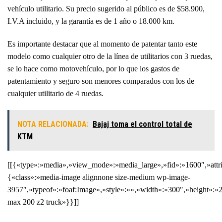
vehículo utilitario. Su precio sugerido al público es de $58.900,
I.V.A incluido, y la garantía es de 1 año o 18.000 km.
Es importante destacar que al momento de patentar tanto este
modelo como cualquier otro de la línea de utilitarios con 3 ruedas,
se lo hace como motovehículo, por lo que los gastos de
patentamiento y seguro son menores comparados con los de
cualquier utilitario de 4 ruedas.
NOTA RELACIONADA:
Bajaj toma el control total de
KTM
[[{«type»:»media»,»view_mode»:»media_large»,»fid»:»1600″,»attri
{«class»:»media-image alignnone size-medium wp-image-
3957″,»typeof»:»foaf:Image»,»style»:»»,»width»:»300″,»height»:»2
max 200 z2 truck»}}]]