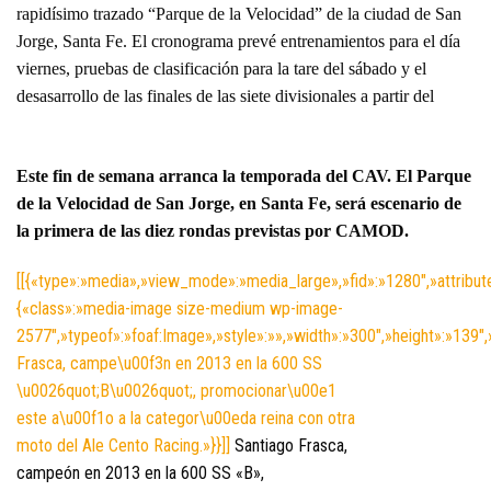
rapidísimo trazado “Parque de la Velocidad” de la ciudad de San
Jorge, Santa Fe. El cronograma prevé entrenamientos para el día
viernes, pruebas de clasificación para la tare del sábado y el
desasarrollo de las finales de las siete divisionales a partir del
Este fin de semana arranca la temporada del CAV. El Parque
de la Velocidad de San Jorge, en Santa Fe, será escenario de
la primera de las diez rondas previstas por CAMOD.
[[{«type»:»media»,»view_mode»:»media_large»,»fid»:»1280″,»attribut
{«class»:»media-image size-medium wp-image-
2577″,»typeof»:»foaf:Image»,»style»:»»,»width»:»300″,»height»:»139″,
Frasca, campe\u00f3n en 2013 en la 600 SS
\u0026quot;B\u0026quot;, promocionar\u00e1
este a\u00f1o a la categor\u00eda reina con otra
moto del Ale Cento Racing.»}}]]
Santiago Frasca,
campeón en 2013 en la 600 SS «B»,