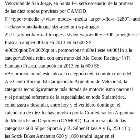
Velocidad de San Jorge, en Santa Fe, será escenario de la primera
de las diez rondas previstas por CAMOD.
[[{«type»:»media»,»view_mode»:»media_large»,»fid»:»1280″,»attri
{«class»:»media-image size-medium wp-image-
2577″,»typeof»:»foaf:Image»,»style»:»»,»width»:»300″,»height»:»1
Frasca, campe\u00f3n en 2013 en la 600 SS
\u0026quot;B\u0026quot;, promocionar\u00e1 este a\u00f1o a la
categor\u00eda reina con otra moto del Ale Cento Racing.»}}]]
Santiago Frasca, campeón en 2013 en la 600 SS
«B»,promocionará este año a la categoría reina conotra moto del
Ale Cento Racing. El Campeonato Argentino de Velocidad, la
categoría tecnológicamente más dotada de motociclismo nacional
y el principal referente de la especialidad en toda Sudamérica,
comenzará a desandar, entre hoy y el venidero domingo, el
calendario de diez fechas previsto por la Confederación Argentina
de Mototiclismo Deportivo (CAMOD). La primera cita de las
categorías 600 Súper Sport A y B, Súper Bikes A y B, 250 4T y
las Sotck Bikes Amateurs 600 y 1000 tendrá lugar en el