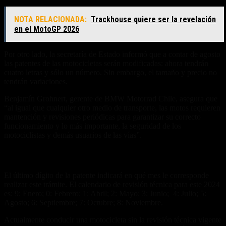
NOTA RELACIONADA:
Trackhouse quiere ser la revelación
en el MotoGP 2026
Por otro lado, la secretaría de Estado informó que a contar de agosto
las patentes de las motocicletas serán modificadas: ahora tendrán
cuatro letras y sólo un número. Sin embargo, el tamaño y precio no
tendrán variaciones.
Benjamín Grohnert, gerente de BMW Motorrad Chile, asegura que
“al igual que cualquier otro medio de transporte, las motos requieren
mantención y revisiones periódicas para garantizar su correcto
funcionamiento y lo más importante, la seguridad de los
motociclistas y demás usuarios de las vías”.
¿Cuándo hacer la revisión técnica de mi motocicleta?
El último dígito de la patente indicará en qué mes le corresponde
realizar este trámite. El calendario de revisión técnica para este 2024
es: 9: Enero; 0: Febrero; 1: Abril; 2: Mayo; 3: Junio; 4: Julio; 5:
Agosto; 6: Septiembre; 7: Octubre; 8: Noviembre.
Actualmente conducir una motocicleta sin la revisión técnica vigente