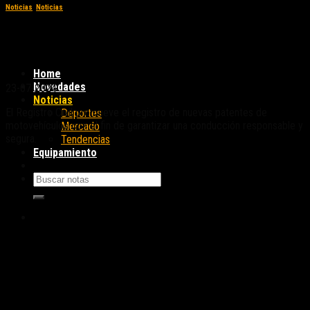
Noticias
,
Noticias
El Registro Civil inscribirá nuevas patentes
para motos
Home
Novedades
23-07-2024
Noticias
El Registro Civil promueve el registro de nuevas patentes de
Deportes
motovehículos con el fin de garantizar una conducción responsable y
Mercado
segura.
Tendencias
Equipamiento