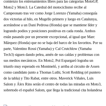
comienzo los entrenamientos libres para las categorías MotoGP,
Moto2 y Moto3. La Catedral del motociclismo recibe al
Campeonato tras ver como Jorge Lorenzo (Yamaha) conseguía
dos victorias al hilo, en Mugello primero y luego en Catalunya,
acerándose a un Dani Pedrosa (Honda) que se mantiene líder y
logrando podios y posiciones positivas en cada ronda. Ambos
están pasando por un presente excepcional, al igual que Marc
Márquez (Honda) que no se baja del barco de los favoritos. Por su
parte, Valentino Rossi (Yamaha) y Cal Crutchlow (Yamaha
Tech3) siguen dando pelea, amén de sus caídas y problemas con
sus medios mecánicos. En Moto2, Pol Espargaró lograba un
triunfo muy esperado en Montmeló, y arriba al circuito de Assen
como candidato junto a Thomas Luthi, Scott Redding (el puntero
de la tabla) y Tito Rabat, entre otros. Maverick Viñales, Luis
Salom y Álex Rins serán el centro de todas las miradas en Moto3,
sobretodo el español Salom, que llega la tradicional cita holandesa