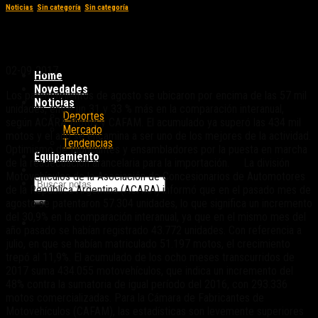
Noticias
,
Sin categoría
,
Sin categoría
El mercado no para su escalada
02-09-2017
Home
Novedades
Los patentamientos de agosto se ubicaron por encima de las 57 mil
Noticias
unidades, entre un 31 y 33 % más en la comparación interanual,
Deportes
según ACARA Motos y CAFAM. El acumulado ya superó las 434 mil
Mercado
motos y el año se encamina a ser uno de los mejores de la actividad.
Tendencias
Optimismo de fabricantes y ensambladores por la puesta en marcha
Equipamiento
de la readecuación arancelaria para la importación. La división
Motovehículos de la Asociación de Concesionarios de Automotores
de la República Argentina (ACARA) informó que en el pasado mes de
agosto se patentaron 57.304 unidades, lo que significa un incremento
del 30,9% en la comparación interanual, ya que en el mismo mes del
año pasado se habían registrado 43.772 unidades. Con referencia a
julio, en que se habían matriculado 51.197 motos, el crecimiento
trepó al 11,9%. El acumulado de los ocho meses transcurridos de
2017 suma 434.055 motovehículos, que indica un incremento del
48% contra la sumatoria de igual período del 2016, con 293.336
motos comercializadas. Para la Cámara de Fabricantes de
Motovehículos (CAFAM), las estadísticas son levemente superiores