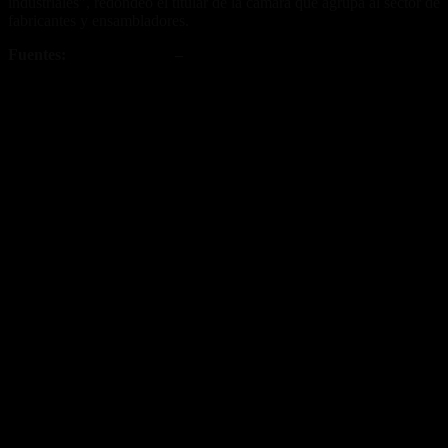
industriales”, redondeó el titular de la cámara que agrupa al sector de
fabricantes y ensambladores.
Fuentes:
ACARA Motos
–
CAFAM
Fuente/s:
Nota Relacionada: