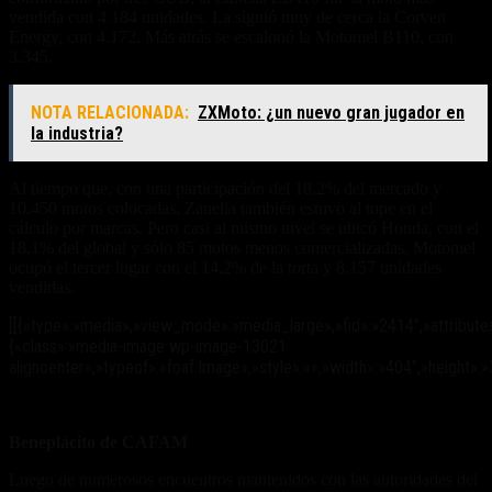
vendida con 4.184 unidades. La siguió muy de cerca la Corven
Energy, con 4.172. Más atrás se escalonó la Motomel B110, con
3.345.
NOTA RELACIONADA:
ZXMoto: ¿un nuevo gran jugador en
la industria?
Al tiempo que, con una participación del 18,2% del mercado y
10.450 motos colocadas, Zanella también estuvo al tope en el
cálculo por marcas. Pero casi al mismo nivel se ubicó Honda, con el
18,1% del global y sólo 85 motos menos comercializadas. Motomel
ocupó el tercer lugar con el 14,2% de la torta y 8.157 unidades
vendidas.
[[{«type»:»media»,»view_mode»:»media_large»,»fid»:»2414″,»attribute
{«class»:»media-image wp-image-13021
aligncenter»,»typeof»:»foaf:Image»,»style»:»»,»width»:»404″,»height»:»3
Beneplácito de CAFAM
Luego de numerosos encuentros mantenidos con las autoridades del