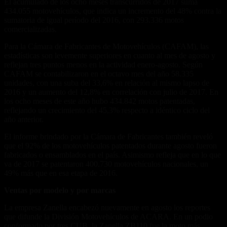
El acumulado de los ocho meses transcurridos de 2017 suma
434.055 motovehículos, que indica un incremento del 48% contra la
sumatoria de igual período del 2016, con 293.336 motos
comercializadas.
Para la Cámara de Fabricantes de Motovehículos (CAFAM), las
estadísticas son levemente superiores en cuanto al mes de agosto y
reflejan tres puntos menos en la actividad enero-agosto. Según
CAFAM se contabilizaron en el octavo mes del año 58.335
unidades, con una suba del 33,6% en relación al mismo lapso de
2016 y un aumento del 12,8% en correlación con julio de 2017. En
los ocho meses de este año hubo 434.842 motos patentadas,
reflejando un crecimiento del 45,3% respecto a idéntico ciclo del
año anterior.
El informe brindado por la Cámara de Fabricantes también reveló
que el 92% de los motovehículos patentados durante agosto fueron
fabricados o ensamblados en el país. Asimismo refleja que en lo que
va de 2017 se patentaron 400.730 motovehículos nacionales, un
49% más que en esa etapa de 2016.
Ventas por modelo y por marcas
La empresa Zanella encabezó nuevamente en agosto los reportes
que difunde la División Motovehículos de ACARA. En un podio
conformado por tres CUB, la Zanella ZB110 fue la moto más