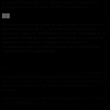
en cuanto al mes de agosto y reflejan tres puntos menos en la
actividad enero-agosto. Según CAFAM se contabilizaron
Los patentamientos de agosto se ubicaron por encima de las 57
mil unidades, entre un 31 y 33 % más en la comparación
interanual, según ACARA Motos y CAFAM. El acumulado ya
superó las 434 mil motos y el año se encamina a ser uno de los
mejores de la actividad. Optimismo de fabricantes y
ensambladores por la puesta en marcha de la readecuación
arancelaria para la importación.
La
división Motovehículos de la Asociación de Concesionarios de
Automotores de la República Argentina (ACARA
) informó que en
el pasado mes de agosto se patentaron 57.304 unidades, lo que
significa un incremento del 30,9% en la comparación interanual, ya
que en el mismo mes del año pasado se habían registrado 43.772
unidades.
Con referencia a julio, en que se habían matriculado 51.197 motos,
el crecimiento trepó al 11,9%.