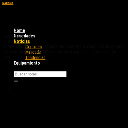
Noticias
El gobierno aplazó la exigencia del ABS
obligatorio
Home
Novedades
26-03-2025
Noticias
Por pedido de CAFAM, el gobierno postergó la exigencia obligatoria
Deportes
del sistema de frenos ABS en motos argentinas hasta finales de
Mercado
junio.
Tendencias
Equipamiento