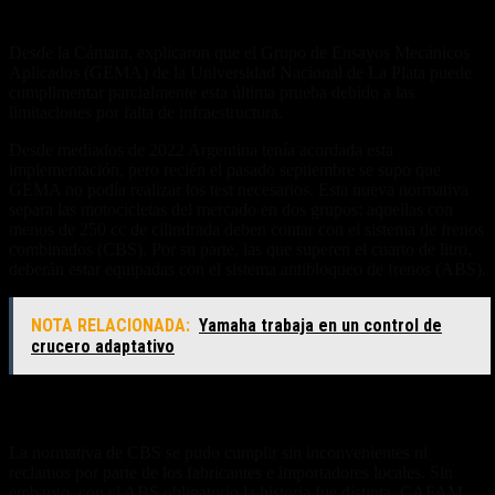
Los motivos de la postergación
Desde la Cámara, explicaron que el Grupo de Ensayos Mecánicos
Aplicados (GEMA) de la Universidad Nacional de La Plata puede
cumplimentar parcialmente esta última prueba debido a las
limitaciones por falta de infraestructura.
Desde mediados de 2022 Argentina tenía acordada esta
implementación, pero recién el pasado septiembre se supo que
GEMA no podía realizar los test necesarios. Esta nueva normativa
separa las motocicletas del mercado en dos grupos: aquellas con
menos de 250 cc de cilindrada deben contar con el sistema de frenos
combinados (CBS). Por su parte, las que superen el cuarto de litro,
deberán estar equipadas con el sistema antibloqueo de frenos (ABS).
NOTA RELACIONADA:
Yamaha trabaja en un control de
crucero adaptativo
Dificultades con el sistema
La normativa de CBS se pudo cumplir sin inconvenientes ni
reclamos por parte de los fabricantes e importadores locales. Sin
embargo, con el ABS obligatorio la historia fue distinta. CAFAM