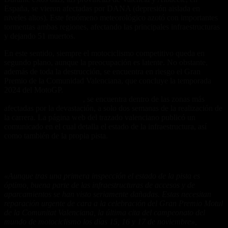
España, se vieron afectadas por DANA (depresión aislada en
niveles altos). Este fenómeno meteorológico azotó con importantes
tormentas ambas regiones, afectando las principales infraestructuras
y dejando 51 muertos.
En este sentido, siempre el motociclismo competitivo queda en
segundo plano, aunque la preocupación es latente. No obstante,
además de toda la destrucción, se encuentra en riesgo el Gran
Premio de la Comunidad Valenciana, que concluye la temporada
2024 del MotoGP.
El Circuito Ricardo Tormo, lugar donde debería
realizarse la última fecha
, se encuentra dentro de las zonas más
afectadas por la devastación, a solo dos semanas de la realización de
la carrera. La página web del trazado valenciano publicó un
comunicado en el cual detalla el estado de la infraestructura, así
como también de la propia pista.
El comunicado oficial
«Aunque tras una primera inspección el estado de la pista es
óptimo, buena parte de las infraestructuras de accesos y de
aparcamientos se han visto seriamente dañadas. Estas necesitan
reparación urgente de cara a la celebración del Gran Premio Motul
de la Comunitat Valenciana, la última cita del campeonato del
mundo de motociclismo los días 15, 16 y 17 de noviembre»,