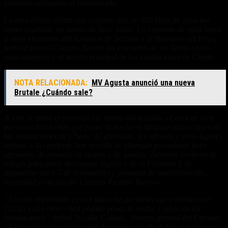
comenzó afirmando el comunicado.
La nota oficial afirma que cayeron más de 200 litros de agua por
metro cuadrado en menos de doce horas. La corriente de agua barro
y otros elementos del barranco de Sechera y el Barranco del Poyo,
junto al propio Circuito, fueron los causantes de los daños en los
aparcamientos y el acceso principal de las instalaciones de Cheste.
NOTA RELACIONADA:
MV Agusta anunció una nueva
Brutale ¿Cuándo sale?
A esto se sumó el personal fijo dentro del trazado.
«Cerca de cien
personas han tenido que pasar la noche en distintas ubicaciones de
las instalaciones de Cheste. El gimnasio, las oficinas y otros lugares
lejanos a la corriente han servido de albergue provisional para
operarios de montaje de zarpas y de gradas. Tambien sirvieron de
refugio para parte del equipo logístico de la Fórmula E (a
disputarse del 4-7 de noviembre) y personal de mantenimiento,
seguridad y oficina del Circuito Ricardo Tormo».
“Lo más importante es que todas las personas que estaban en el
Circuit están bien y han podido pasar la noche a salvo en las
instalaciones”
indicó Nicolás Collado, director general del Circuito.
«Ahora comienza un proceso de evaluación de daños que nos va a