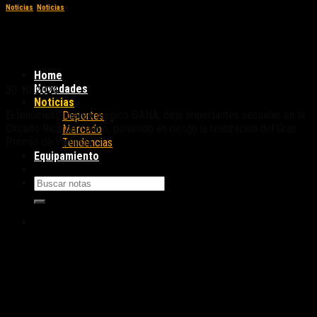
Noticias
,
Noticias
El Circuito Ricardo Tormo evalúa los daños
tras el paso de Dana
Home
Novedades
30-10-2024
Noticias
El fenómeno meteorológico DANA, dejó importantes secuelas en el
Deportes
Circuito Ricardo Tormo, poniendo en riesgo la realización del Gran
Mercado
Premio de Valencia.
Tendencias
Equipamiento