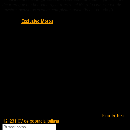
decir en qué medida va a afectar esta DANA a la celebración de
nuestros próximos eventos con plenas garantías”,
concluyó.
Fuente/s:
Exclusivo Motos
Nota Relacionada:
Bimota Tesi
H2: 231 CV de potencia italiana