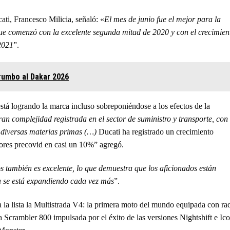
ati, Francesco Milicia, señaló: «
El mes de junio fue el mejor para la
ue comenzó con la excelente segunda mitad de 2020 y con el crecimien
 2021
”.
 rumbo al Dakar 2026
stá logrando la marca incluso sobreponiéndose a los efectos de la
ran complejidad registrada en el sector de suministro y transporte, con
e diversas materias primas (…)
Ducati ha registrado un crecimiento
lores precovid en casi un 10%” agregó.
s también es excelente, lo que demuestra que los aficionados están
a se está expandiendo cada vez más
”.
 la lista la Multistrada V4: la primera moto del mundo equipada con ra
a Scrambler 800 impulsada por el éxito de las versiones Nightshift e Ic