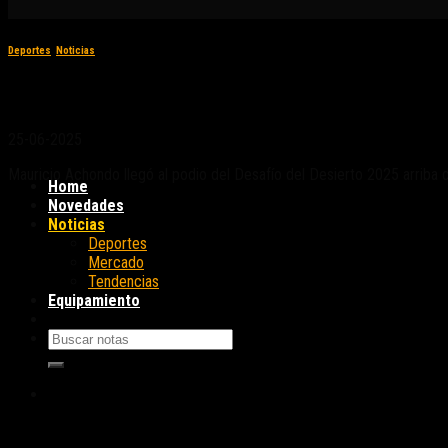
Deportes
,
Noticias
Desafío del Desierto 2025: BMW Motorrad vue
25-06-2025
Mauricio Achondo llegó al podio del Desafío del Desierto 2025 arriba 
Home
Novedades
Noticias
Deportes
Mercado
Tendencias
Equipamiento