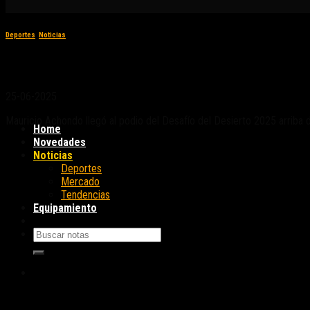
Deportes
,
Noticias
Desafío del Desierto 2025: BMW Motorrad vue
25-06-2025
Mauricio Achondo llegó al podio del Desafío del Desierto 2025 arriba 
Home
Novedades
Noticias
Deportes
Mercado
Tendencias
Equipamiento