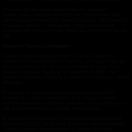
La carrera, que será válida asimismo para los certámenes
Sudamericano y Argentino de Rally Cross Country, tendrá una
particular lucha en Quads 4×4. Daniel Mazzucco y Julio Estanguet
se destacan entre los 13 participantes. Ambos con estructuras
renovadas, que lucharán ver quien lleva más alto el nombre de Can
Am.
Gonçalves, Mazzucco, Hernández
La primera etapa, disputada el martes con salida y llegada en
Catamarca, se caracterizaó por su extensión, siendo una de las más
largas de la carrera y fue ganaa en la categoría motos por Paulo
Gonçalves (Honda), seguido de su compañero del HRC, Joan
Barreda Bort (Honda CRF450)y el chileno Pablo Quintanilla (KTM
450 Rally).
En Quads 4×4, el piloto cordobés Daniel Mazzucco inició la
búsqueda de su quinta corona dentro de la categoría con el pie
derecho, terminando en la primera posición y con una diferencia de
más de 20 minutos sobre el segundo, Julio Estanguet.
El peruano Alexis Hernandez (Yamaha Raptor) logró su primera
victoria parcial en el Desafío Ruta 40 luego de superar al argentino
Giuliano Giordana (Yamaha Raptor) y al paraguayo Nelson