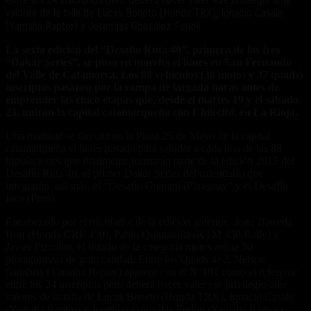
valores de la talla de Lucas Boneto (Honda TRX), Ignacio Casale
(Yamaha Raptor) y Jeremías González Ferioli
La sexta edición del “Desafío Ruta 40”, primera de las tres
“Dakar Series”, se puso en marcha el lunes en San Fernando
del Valle de Catamarca. Los 88 vehículos (30 motos y 37 quads)
inscriptos pasaron por la rampa de largada horas antes de
emprender las cinco etapas que, desde el martes 19 y el sábado
23, unirán la capital catamarqueña con Chilecito, en La Rioja.
Una multitud se dio cita en la Plaza 25 de Mayo de la capital
catamarqueña el lunes pasado para saludar a cada una de las 88
tripulaciones que finalmente formarán parte de la edición 2015 del
Desafío Ruta 40, el primer Dakar Series del calendario que
integrarán, además, el “Desafío Guaraní (Paraguay” y el Desafío
Inca (Perú).
Encabezado por el triunfador de la edición anterior, Joan Barreda
Bort (Honda CRF 450), Pablo Quintanilla (KTM 450 Rally) y
Javier Pizzolito, el listado de la categoría motos reúne 30
protagonistas de gran calidad. Entre los Quads 4×2, Nelson
Sanabria (Yamaha Raptor) aparece con el N°101 como el referente
entre los 24 inscriptos pero deberá hacer valer ese privilegio ante
valores de la talla de Lucas Boneto (Honda TRX), Ignacio Casale
(Yamaha Raptor) y Jeremías González Ferioli (Yamaha Raptor).