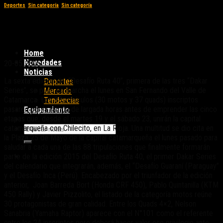
Deportes
,
Sin categoría
,
Sin categoría
Dakar Series: Largó en Catamarca el sexto
Desafío Ruta 40
Home
Novedades
20-05-2015
Noticias
La sexta edición del “Desafío Ruta 40”, primera de las tres “Dakar
Deportes
Series”, se puso en marcha el lunes en San Fernando del Valle de
Mercado
Catamarca. Los 88 vehículos (30 motos y 37 quads) inscriptos
Tendencias
pasaron por la rampa de largada horas antes de emprender las cinco
Equipamiento
etapas que, desde el martes 19 y el sábado 23, unirán la capital
catamarqueña con Chilecito, en La Rioja. Una multitud se dio cita en
la Plaza 25 de Mayo de la capital catamarqueña el lunes pasado para
saludar a cada una de las 88 tripulaciones que finalmente formarán
parte de la edición 2015 del Desafío Ruta 40, el primer Dakar Series
del calendario que integrarán, además, el “Desafío Guaraní (Paraguay”
y el Desafío Inca (Perú). Encabezado por el triunfador de la edición
anterior, Joan Barreda Bort (Honda CRF 450), Pablo Quintanilla (KTM
450 Rally) y Javier Pizzolito, el listado de la categoría motos reúne
30 protagonistas de gran calidad. Entre los Quads 4×2, Nelson
Sanabria (Yamaha Raptor) aparece con el N°101 como el referente
entre los 24 inscriptos pero deberá hacer valer ese privilegio ante