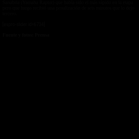
Sanabria (Yamaha Raptor) que había sido el más rápido en la etapa
pero que luego recibió una penalización de seis minutos que lo dejo
tercero.
[espro-slider id=6734]
Fuente y fotos: Prensa
Desafío Ruta 40
Fuente/s:
Nota Relacionada: