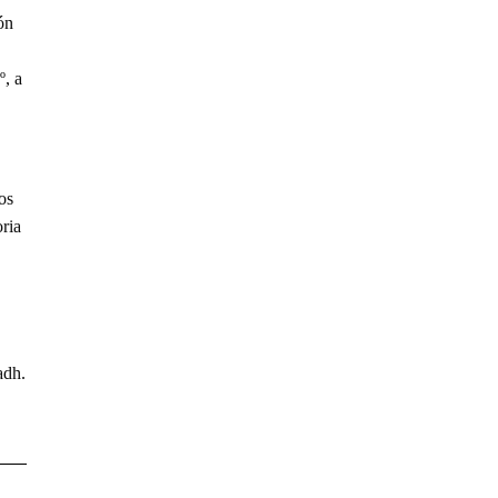
ón
º, a
os
oria
adh.