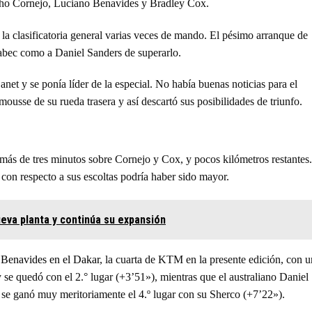
cho Cornejo, Luciano Benavides y Bradley Cox.
 la clasificatoria general varias veces de mando. El pésimo arranque de
rabec como a Daniel Sanders de superarlo.
et y se ponía líder de la especial. No había buenas noticias para el
ousse de su rueda trasera y así descartó sus posibilidades de triunfo.
n más de tres minutos sobre Cornejo y Cox, y pocos kilómetros restantes.
 con respecto a sus escoltas podría haber sido mayor.
eva planta y continúa su expansión
Benavides en el Dakar
, la cuarta de KTM en la presente edición, con u
 se quedó con el 2.° lugar (+3’51»), mientras que el australiano Daniel
se ganó muy meritoriamente el 4.º lugar con su Sherco (+7’22»).