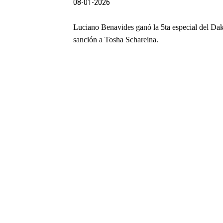
08-01-2026
Luciano Benavides ganó la 5ta especial del Da
sanción a Tosha Schareina.