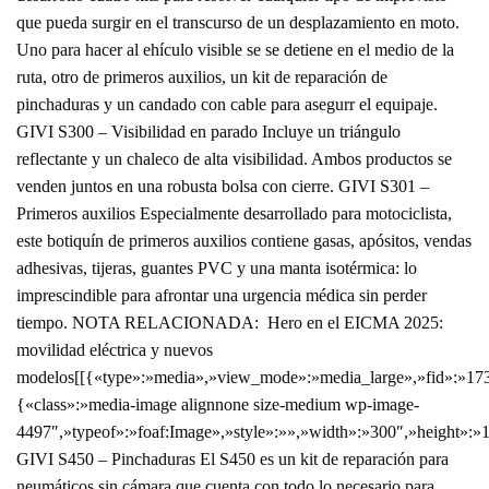
que pueda surgir en el transcurso de un desplazamiento en moto.
Uno para hacer al ehículo visible se se detiene en el medio de la
ruta, otro de primeros auxilios, un kit de reparación de
pinchaduras y un candado con cable para asegurr el equipaje.
GIVI S300 – Visibilidad en parado Incluye un triángulo
reflectante y un chaleco de alta visibilidad. Ambos productos se
venden juntos en una robusta bolsa con cierre. GIVI S301 –
Primeros auxilios Especialmente desarrollado para motociclista,
este botiquín de primeros auxilios contiene gasas, apósitos, vendas
adhesivas, tijeras, guantes PVC y una manta isotérmica: lo
imprescindible para afrontar una urgencia médica sin perder
tiempo. NOTA RELACIONADA: Hero en el EICMA 2025:
movilidad eléctrica y nuevos
modelos[[{«type»:»media»,»view_mode»:»media_large»,»fid»:»1732
{«class»:»media-image alignnone size-medium wp-image-
4497″,»typeof»:»foaf:Image»,»style»:»»,»width»:»300″,»height»:»
GIVI S450 – Pinchaduras El S450 es un kit de reparación para
neumáticos sin cámara que cuenta con todo lo necesario para