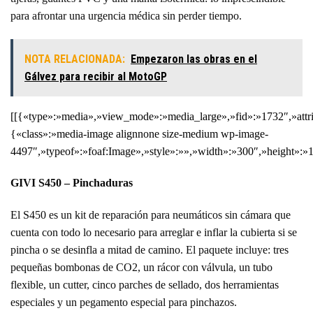
para afrontar una urgencia médica sin perder tiempo.
NOTA RELACIONADA:
Empezaron las obras en el
Gálvez para recibir al MotoGP
[[{«type»:»media»,»view_mode»:»media_large»,»fid»:»1732″,»attri
{«class»:»media-image alignnone size-medium wp-image-
4497″,»typeof»:»foaf:Image»,»style»:»»,»width»:»300″,»height»:»
GIVI S450 – Pinchaduras
El S450 es un kit de reparación para neumáticos sin cámara que
cuenta con todo lo necesario para arreglar e inflar la cubierta si se
pincha o se desinfla a mitad de camino. El paquete incluye: tres
pequeñas bombonas de CO2, un rácor con válvula, un tubo
flexible, un cutter, cinco parches de sellado, dos herramientas
especiales y un pegamento especial para pinchazos.