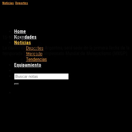
Noticias
,
Deportes
Córdoba será la sede que abrirá el MXGP
2025
Home
Novedades
15-10-2024
Noticias
La ciudad de Córdoba, Argentina, será sede de la primera fecha de la
Deportes
temporada 2025 del Campeonato Mundial de Motociclismo (MXGP).
Mercado
Tendencias
Equipamiento