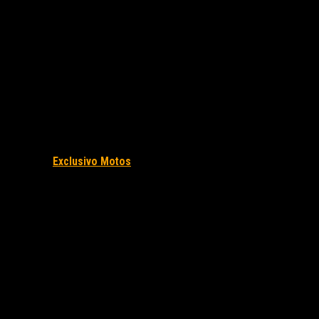
Fuente/s:
Exclusivo Motos
Nota Relacionada: