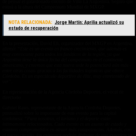
de pensar el galardonado circuito de Villa La Angostura. Seguro que
estará a la altura del Campeonato Mundial de MXGP.
NOTA RELACIONADA:
Jorge Martín: Aprilia actualizó su
estado de recuperación
En la presentación, David Eli, organizador del MXGP en Argentina,
afirmó:
“Este es un evento en franco crecimiento, que además es
muy convocante para todos los fanáticos de la región, ya que
Argentina tiene la única fecha del campeonato en el continente
americano, y creemos que esta nueva sede lo potenciará aún más -
entre otras cosas- gracias a las facilidades logísticas que ofrece
Córdoba. Es un espectáculo deportivo de élite, muy entretenido de
ver”
.
En representación de la Agencia Córdoba Deportes, el vocal de
directorio
Gabriel Raies, representante de la Agencia Cordoba Deportes,
puntualizó sobre lo importante de este evento para la capital
cordobesa:
“Para nosotros, el turismo y el deporte están
íntimamente relacionados. Cada evento es un asunto de estado y
estamos comprometidos en atraer más competencias. Además, con
el nuevo circuito, los asistentes podrán disfrutar de una experiencia