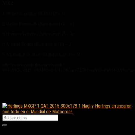
MX2
1 Jeffrey Herlings (KTM) (2 – 1)
2 Dylan Ferrandis (Kawasaki) (1 – 6)
3 Romain Febvre (Husqvarna) (5 – 4)
4 Arnaud Tonos (Kawasaki) (10 – 2)
5 Aleksandr Tonkov (Husqvarna) (6 – 5)
http://www.youtube.com/watch?
v=RAKE_8HVXkM&list=UUOlCqreTEPtLeuNu3hJhEBQ&feature
Fuente/s:
Nota Relacionada:
Nagl y Herlings arrancaron
con todo en el Mundial de Motocross