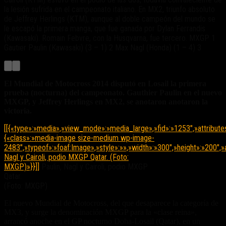
la lesión sufrida en el campeonato italiano. En MX2, triunfo absoluto
de Jeffrey Herlings (KTM), aunque al doble campeón del mundo se
le escapó la primera manga, que fue ganada por Dylan Ferrandis
(Kawasaki). Romain Febvre, con la Husqvarna, fue tercero. MXGP 1
Gautier Paulin (Kawasaki) (3 – 1) 2 Max Nagl (Honda) (1 – 4) 3
El Mundial de Motocross 2014 disputó en Losail la primera
prueba (nocturna) del campeonato. Gauthier Paulin en el nuevo
MXGP, y Jeffrey Herlings en MX2, se anotaron anotaron la
victoria.
[[{«type»:»media»,»view_mode»:»media_large»,»fid»:»1253″,»attribute
{«class»:»media-image size-medium wp-image-
2483″,»typeof»:»foaf:Image»,»style»:»»,»width»:»300″,»height»:»200″,»a
Nagl y Cairoli, podio MXGP Qatar. (Foto:
MXGP)»}}]]
Paulin, Nagl y Cairoli, podio MXGP
Qatar.
(Foto: MXGP)
El nuevo Mundial de Motocross, del que desaparece la categoría de
MX3, y surge la denominación MXGP para la «clase reina»,
arrancó anoche en el GP nocturno Doha-Losail (Qatar), en un