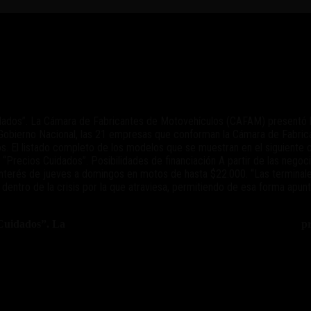
 a “Precios Cuidados”
dos”. La Cámara de Fabricantes de Motovehículos (CAFAM) presentó la li
 Gobierno Nacional, las 21 empresas que conforman la Cámara de Fabric
s. El listado completo de los modelos que se muestran en el siguiente
 “Precios Cuidados”. Posibilidades de financiación A partir de las negoc
n interés de jueves a domingos en motos de hasta $22.000. “Las termin
dentro de la crisis por la que atraviesa, permitiendo de esa forma apun
s Cuidados”. La
Cámara de Fabricantes de Motovehículos (CAFAM)
pr