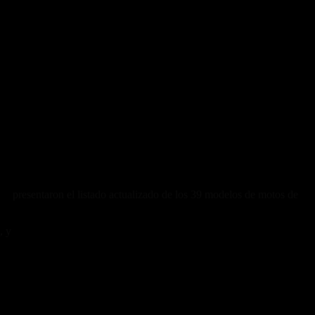
M)
presentaron el listado actualizado de los 39 modelos de motos de
s, y
se pueden consultar con mayores datos a través del sitio online