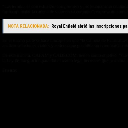
“Las terminales con esfuerzo, compromiso y profesionalismo continúan
forma apuntalar la cadena de valor en su conjunto”, expresa un co
NOTA RELACIONADA:
Royal Enfield abrió las inscripciones p
En el mismo parte se hace hincapié en que
“l
a Cámara de Fabricante
analizar soluciones viables y certeras que posibilitarán remontar la ca
De esta manera, CAFAM y CADECOM, tienen como objetivo “salvaguard
la Ley de Integración para dar el marco legal necesario que permitirá 
Fuente:
CAFAM
Fuente/s:
Nota Relacionada: