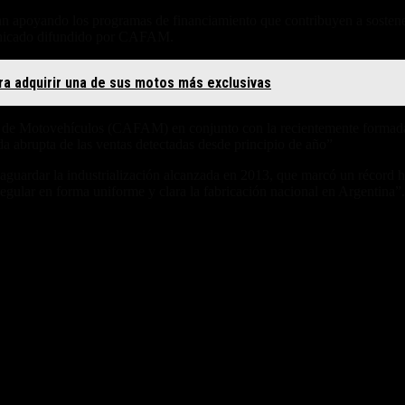
 apoyando los programas de financiamiento que contribuyen a sostener el
municado difundido por CAFAM.
ara adquirir una de sus motos más exclusivas
s de Motovehículos (CAFAM) en conjunto con la recientemente for
ída abrupta de las ventas detectadas desde principio de año”
ar la industrialización alcanzada en 2013, que marcó un récord his
regular en forma uniforme y clara la fabricación nacional en Argentina”.