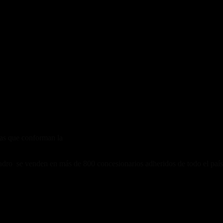
sas que conforman la
Cámara de Fabricantes de Motovehículos (CAFA
uadro se venden en más de 800 concesionarios adheridos de todo el paí