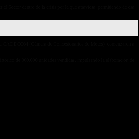
 Sector dentro de la crisis por la que atraviesa, permitiendo de esa
mada CADECOM (Cámara de Concesionarios de Motos), comenzaron a
tórico de 800.000 unidades vendidas, impulsando la elaboración de