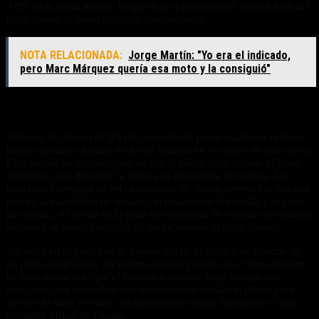
ABS en la rueda trasera, lo que deja al piloto con el control total del
freno trasero si desea utilizarlo manualmente.
NOTA RELACIONADA:
Jorge Martín: "Yo era el indicado,
pero Marc Márquez quería esa moto y la consiguió"
Mejoras en la estabilidad de frenado
Además, el sistema eCBS de competición puede mantener el freno
trasero aplicado durante un breve instante en el vértice de una curva.
Esto sucede incluso después de que el piloto haya soltado el freno
delantero, para devolver la moto a su trayectoria de carrera. Las
principales ventajas de esta tecnología de última generación son que
mejora la estabilidad de frenado, la desaceleración media y el paso
por curvas. Al frenar en la pista sin necesidad de realizar un esfuerzo
adicional se puede controlar de mejor manera el freno trasero.
«Se basa en el principio de emulación de la técnica de frenado de
un piloto profesional. El sistema genera presión en el freno trasero
incluso después de que el freno delantero se haya soltado por
completo, una maniobra que normalmente realiza el piloto para
apretar la línea al entrar en una curva»
resaltó Alessandro Valia,
probador oficial de Ducati.