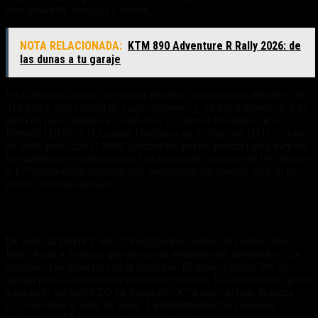
con ajustes de precarga y rebote.
NOTA RELACIONADA:
KTM 890 Adventure R Rally 2026: de
las dunas a tu garaje
En la frenada cuenta con piezas Brembo, con un disco delantero de
310 mm y pinza radial de cuatro pistones, y un disco trasero de 240
mm con pinza simple. El ABS Pro, el Control Dinámico de la
Frenada (DBC) y el Control Dinámico de la Tracción (DTC) vienen
de serie, junto con el MSR (control del par de arrastre) para mejorar
la estabilidad en reducciones. Las llantas de aluminio de 19” delante
y 17” detrás están calzadas con neumáticos sin cámara para su uso
mixto carretera-offroad.
Tecnología y equipamiento
De serie, la BMW F 450 GS equipa tres modos de conducción:
Rain, Road y Enduro, que ajustan la respuesta del acelerador y los
controles electrónicos a cada situación. El modo Enduro Pro se
agrega para la conducción puramente offroad. La iluminación queda
a cargo de un faro LED en forma de “X” a tono de toda la gama
GS, así como el resto de luces. La instrumentación consta de
una pantalla TFT de 6,5 pulgadas, con conectividad total para