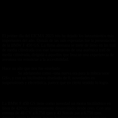
El primer día del EICMA 2025 nos ha dejado los lanzamientos más
importantes del año. Quizás de las más esperadas fue la presentación
de la BMW F 450 GS. La firma alemana se mete de lleno en las trail
de media cilindrada con este lanzamiento de una auténtica trail de
media cilindrada, dirigida a aquellos que buscan una experiencia de
aventura sin renunciar a la accesibilidad.
Hace un año que nos fue enseñado
este prototipo en el anterior
EICMA.
Se adelantaba como «una nueva era para la mítica serie
GS», y con un bicilíndrico diseñado de 0, novedades en
suspensiones y electrónica, parece que en cierto sentido lo logra.
Motor de estreno
La BMW F 450 GS tiene como novedad un motor bicilíndrico en
línea de 420 cc, completamente desarrollado desde cero. Con una
entrega de 48 CV a 8.750 rpm y 43 Nm de par a 6.750 rpm,
destaca, según la marca, por su funcionamiento suave pero con