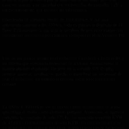
carácter, gracias a su cigüeñal con muñequillas desplazadas 135° y
eje contrarrotante, que reducen las vibraciones.
Ofreciendo un consumo medio de 3,8 l/100 km, y con una
autonomía superior a los 350 km, todo es gracias al depósito de 14
litros. Está asociado a una caja de cambios de seis velocidades con
transmisión secundaria por cadena e incorpora el Shift Assistant Pro.
El embrague Easy Ride
Uno de los puntos fuertes es el embrague Easy Ride Clutch (ERC),
un sistema que elimina la necesidad de accionar manualmente la
maneta durante el pilotaje. De serie en la variante GS Trophy,
permite arrancar, cambiar de marcha o maniobrar sin necesidad de
usar el embrague, mejorando el control, sobre todo en terrenos
offroad.
Lo ciclo a la altura
La BMW F 450 GS posee un nuevo chasis multitubular de acero
que utiliza el motor como elemento portante. Asimismo, su ligereza
completa un conjunto de solo 178 kg. La horquilla invertida KYB
de 43 mm y el amortiguador trasero KYB con sistema progresivo
proporcionan un perfecto equilibrio independientemente del terreno,