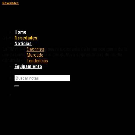
Novedades
BMW F 450 GS: una «revolución» en el
segmento
Home
Novedades
04-11-2025
Noticias
La BMW F 450 GS es la nueva exponente de la famosa gama de la
Deportes
marca bávara, dedicada al competitivo segmento trail de media
Mercado
cilindrada.
Tendencias
Equipamiento