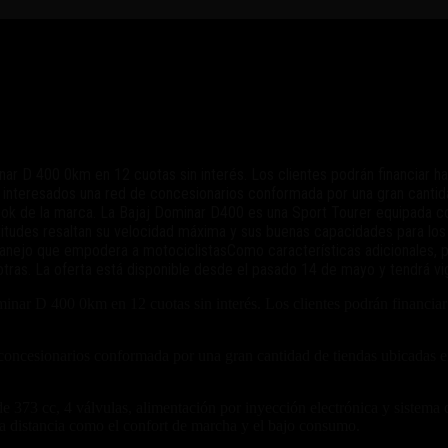
a Dominar D400
ar D 400 0km en 12 cuotas sin interés. Los clientes podrán financiar ha
interesados una red de concesionarios conformada por una gran cantidad
ebook de la marca. La Bajaj Dominar D400 es una Sport Tourer equipada c
titudes resaltan su velocidad máxima y sus buenas capacidades para los
o que empodera a motociclistasComo características adicionales, pre
otras. La oferta está disponible desde el pasado 14 de mayo y tendrá vig
ar D 400 0km en 12 cuotas sin interés. Los clientes podrán financiar h
oncesionarios conformada por una gran cantidad de tiendas ubicadas en d
73 cc, 4 válvulas, alimentación por inyección electrónica y sistema de
a distancia como el confort de marcha y el bajo consumo.