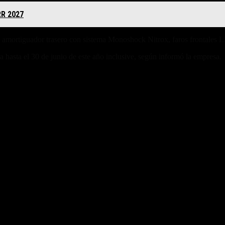
RR 2027
n amortiguador trasero con sistema Monoshock Nitrox, faros frontales LE
a hasta el 30 de junio de este año inclusive, según informó la empresa.