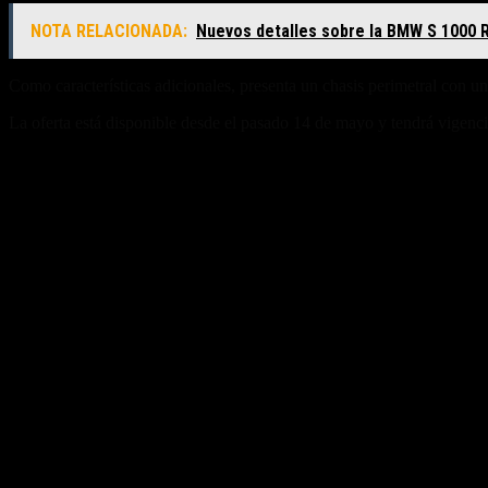
NOTA RELACIONADA:
Nuevos detalles sobre la BMW S 1000 
Como características adicionales, presenta un chasis perimetral con u
La oferta está disponible desde el pasado 14 de mayo y tendrá vigenci
Fuente/s:
Nota Relacionada: