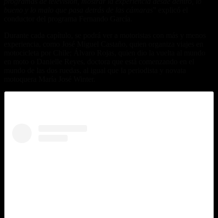
programas de televisión, mostrar la experiencia desde dentro, lo
bueno y lo malo que pasa detrás de las cámaras
” explicó el
conductor del programa Fernando García.
Durante cada capítulo, se podrá ver a motoristas con más y menos
experiencia, como José Miguel Castaño, quien organiza viajes en
motocicleta por Chile; Álvaro Rojas, quien dio la vuelta al mundo
en moto o Danielle Reyes, doctora que está comenzando en el
mundo de las dos ruedas, al igual que la periodista y novata
motoquera María José Winter.