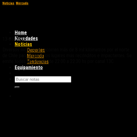
Noticias
,
Mercado
“Aventura en dos ruedas”: el nuevo ciclo
televisivo de BMW Chile
Home
Novedades
13-03-2023
Noticias
Diversos motoristas recorren más de 8 mil kilómetros por el norte
Deportes
de Chile para mostrar los lugares más recónditos e impactantes. Se
Mercado
emite todos los viernes de 22:00 a 22:30 hs por canal 13C.
Tendencias
Equipamiento