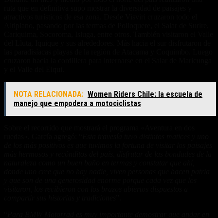
ruta que en definitiva supo mostrar la diversidad de paisajes y
atractivos turísticos de esa zona. Desde Visviri cruzaron todo el
Altiplano, pasando por las termas de Polloquere, el Salar de Surire,
Cariquima, Socoroma, Isluga, entre otros. También visitaron el Valle
del Lluta, Iquique y sus alrededores. Más hacia el sur disfrutaron de
las paradisíacas playas de la región de Atacama y Coquimbo. Luego
cruzaron hacia la cordillera para internarse en el Salar de Maricunga
y el Valle del Elqui.
NOTA RELACIONADA:
Women Riders Chile: la escuela de
manejo que empodera a motociclistas
Sobre el recorrido que mostrará el programa «Aventura en dos
ruedas», García agregó: “
Esta travesía tuvo distintos matices y uno
de los más positivos es que tuvimos la fortuna de visitar los paisajes
más hermosos y recónditos del país, disfrutar de las bondades de la
naturaleza como un buen baño en termas y constatar que ahí,
donde uno cree que no hay nadie, viven personas que hacen patria
y que son de una generosidad enorme porque cada vez que los
visitaron, los recibieron con los brazos abiertos dispuestos a
compartir sus historias y tradiciones
”.
“
Para BMW Motorrad es muy importante demostrar que andar en