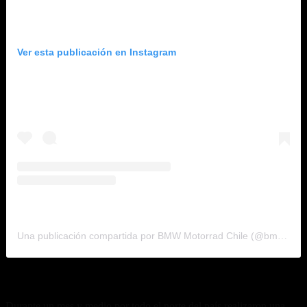
Ver esta publicación en Instagram
Una publicación compartida por BMW Motorrad Chile (@bmwmotorrad.chile)
Pura aventura
Durante un mes y medio por todo el norte del país realizaron una