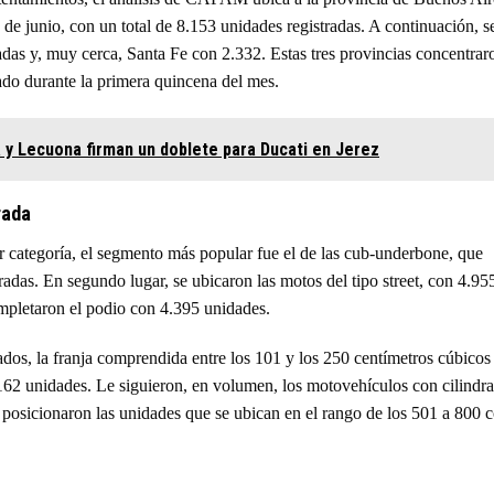
 de junio, con un total de 8.153 unidades registradas. A continuación, s
as y, muy cerca, Santa Fe con 2.332. Estas tres provincias concentrar
do durante la primera quincena del mes.
y Lecuona firman un doblete para Ducati en Jerez
rada
r categoría, el segmento más popular fue el de las cub-underbone, que
radas. En segundo lugar, se ubicaron las motos del tipo street, con 4.95
ompletaron el podio con 4.395 unidades.
ados, la franja comprendida entre los 101 y los 250 centímetros cúbicos
.162 unidades. Le siguieron, en volumen, los motovehículos con cilindr
e posicionaron las unidades que se ubican en el rango de los 501 a 800 c