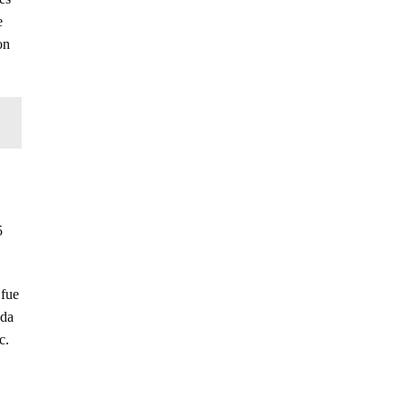
e
on
5
 fue
ada
c.