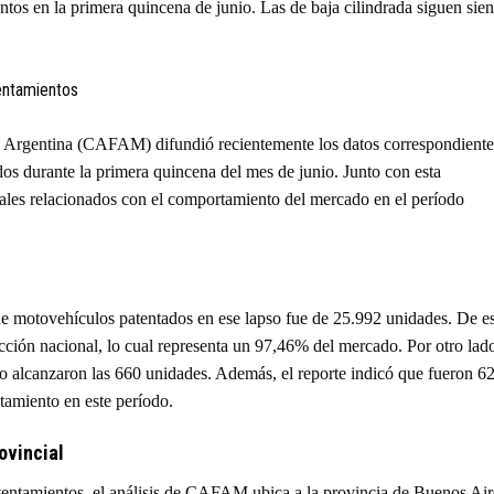
s en la primera quincena de junio. Las de baja cilindrada siguen sie
 Argentina (CAFAM) difundió recientemente los datos correspondiente
dos durante la primera quincena del mes de junio. Junto con esta
nales relacionados con el comportamiento del mercado en el período
 de motovehículos patentados en ese lapso fue de 25.992 unidades. De e
cción nacional, lo cual representa un 97,46% del mercado. Por otro lad
o alcanzaron las 660 unidades. Además, el reporte indicó que fueron 62
tamiento en este período.
ovincial
atentamientos, el análisis de CAFAM ubica a la provincia de Buenos Air