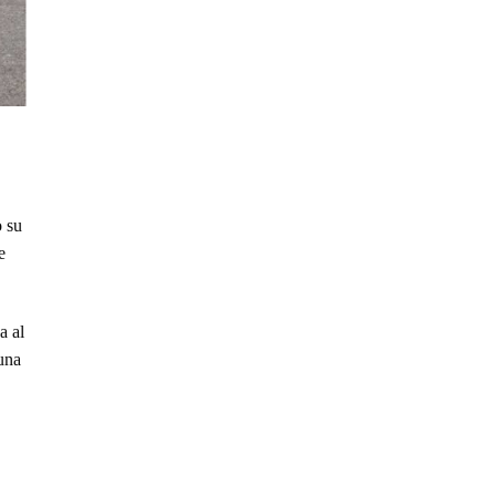
o su
e
a al
una