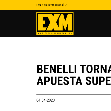
Skip
Estás en Internacional
to
content
BENELLI TORN
APUESTA SUP
04-04-2023