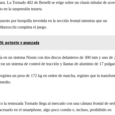
tura. La Tornado 402 de Benelli se erige sobre un chasis tubular de acer
 en la suspensión trasera.
uesto por horquilla invertida en la sección frontal mientras que un
 Marzocchi completa el juego.
26: potente y avanzada
nfía en un sistema Nissin con dos discos delanteros de 300 mm y uno de
n un sistema de control de tracción y llantas de aluminio de 17 pulgad
egistra un peso de 172 kg en orden de marcha, registro que la transfor
 medio.
co la remozada Tornado llega al mercado con una cámara frontal de ser
macenarlo en el smartphone, algo poco común e, incluso, proihibido en