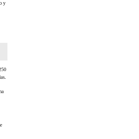
o y
 250
as.
ma
ie