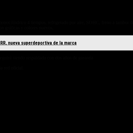
onocilíndrico 4 tiempos, refrigerado por aire, SOHC, freno a tambor d
on gráficas y colores nuevos.
RR, nueva superdeportiva de la marca
eguirá siendo respaldada con dos años de garantía
Yamaha Motor Argen
a red oficial.