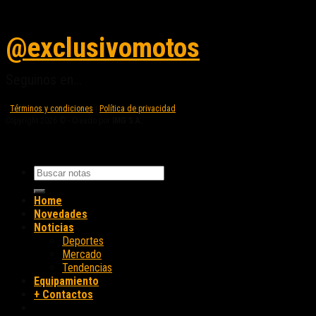
Seguinos en instagram
@exclusivomotos
Seguinos en...
Términos y condiciones
|
Política de privacidad
Copyright 2026 © - Creado por
IMG S.A.
Home
Novedades
Noticias
Deportes
Mercado
Tendencias
Equipamiento
+ Contactos