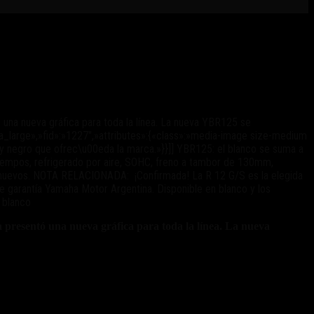
una nueva gráfica para toda la línea. La nueva YBR125 se
dia_large»,»fid»:»1227″,»attributes»:{«class»:»media-image size-medium
l y negro que ofrec\u00eda la marca.»}}]] YBR125: el blanco se suma a
 tiempos, refrigerado por aire, SOHC, freno a tambor de 130mm,
res nuevos. NOTA RELACIONADA: ¡Confirmada! La R 12 G/S es la elegida
 garantía Yamaha Motor Argentina. Disponible en blanco y los
e blanco
 presentó una nueva gráfica para toda la línea. La nueva