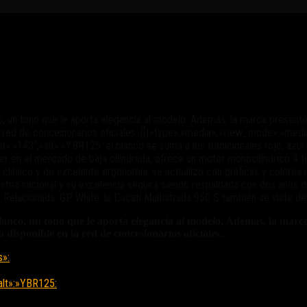
25 EN COLOR BLANCO
un tono que le aporta elegancia al modelo. Además, la marca presentó 
 la red de concesionarios oficiales. [[{«type»:»media»,»view_mode»:»me
»:»143″,»alt»:»YBR125: el blanco se suma a los tradicionales rojo, azu
líder en el mercado de baja cilindrada, ofrece un motor monocilíndrico 4
eño clásico y de excelente ergonomía, se actualizó con gráficas y colo
ia nacional y su excelencia seguirá siendo respaldada con dos años de
ota Relacionada: GP White: la Ducati Multistrada 950 S también se viste d
nco, un tono que le aporta elegancia al modelo. Además, la marca
disponible en la red de concesionarios oficiales.
s»:
»alt»:»YBR125: