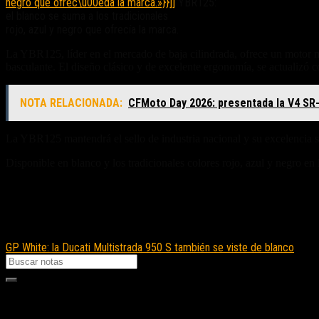
negro que ofrec\u00eda la marca.»}}]]
YBR125:
el blanco se suma a los tradicionales
rojo, azul y negro que ofrecía la marca.
La YBR125, líder en el mercado de baja cilindrada, ofrece un motor m
basculante. El diseño clásico y de excelente ergonomía, se actualizó c
NOTA RELACIONADA:
CFMoto Day 2026: presentada la V4 SR-
La YBR125 mantendrá el sello de industria nacional y su excelencia s
Disponible en blanco y los tradicionales colores rojo, azul y negro en l
Fuente/s:
Nota Relacionada:
GP White: la Ducati Multistrada 950 S también se viste de blanco