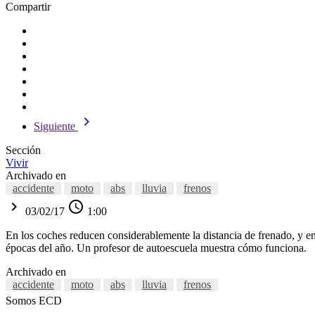
Compartir
chevron_right
Siguiente
Sección
Vivir
Archivado en
accidente
moto
abs
lluvia
frenos
chevron_right
access_time
03/02/17
1:00
En los coches reducen considerablemente la distancia de frenado, y en 
épocas del año. Un profesor de autoescuela muestra cómo funciona.
Archivado en
accidente
moto
abs
lluvia
frenos
Somos ECD