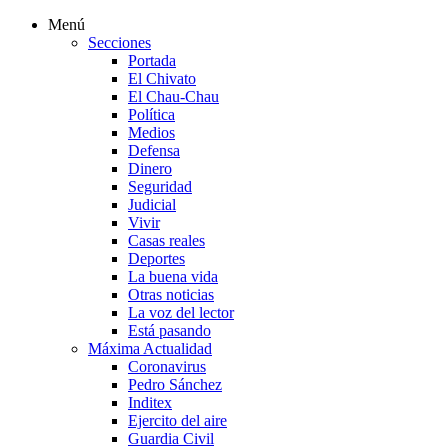
Menú
Secciones
Portada
El Chivato
El Chau-Chau
Política
Medios
Defensa
Dinero
Seguridad
Judicial
Vivir
Casas reales
Deportes
La buena vida
Otras noticias
La voz del lector
Está pasando
Máxima Actualidad
Coronavirus
Pedro Sánchez
Inditex
Ejercito del aire
Guardia Civil