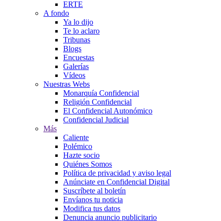
ERTE
A fondo
Ya lo dijo
Te lo aclaro
Tribunas
Blogs
Encuestas
Galerías
Vídeos
Nuestras Webs
Monarquía Confidencial
Religión Confidencial
El Confidencial Autonómico
Confidencial Judicial
Más
Caliente
Polémico
Hazte socio
Quiénes Somos
Política de privacidad y aviso legal
Anúnciate en Confidencial Digital
Suscríbete al boletín
Envíanos tu noticia
Modifica tus datos
Denuncia anuncio publicitario