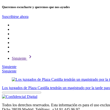
Queremos escucharte y queremos que nos ayudes
Suscribirse ahora
chevron_right
Siguiente
Siguiente
Siguiente
Los juzgados de Plaza Castilla tendrán un magistrado por la tarde para
Todos los derechos reservados. Esta información es para el uso exclusi
Dcha 28039 Madrid. Teléfono: +34 91 445 96 97