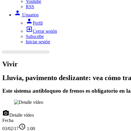
Youtube
RSS
person
Usuarios
person
Perfil
exit_to_app
Cerrar sesión
Subscribe
Iniciar sesión
Vivir
Lluvia, pavimento deslizante: vea cómo tra
Este sistema antibloqueo de frenos es obligatorio en l
photo_camera
Detalle vídeo
Fecha
access_time
03/02/17
1:00