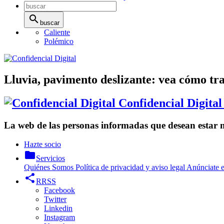
search
buscar
Caliente
Polémico
Lluvia, pavimento deslizante: vea cómo tra
Confidencial Digital
La web de las personas informadas que desean estar
Hazte socio
folder
Servicios
Quiénes Somos
Política de privacidad y aviso legal
Anúnciate e
share
RRSS
Facebook
Twitter
Linkedin
Instagram