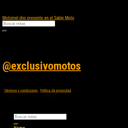
Motomel dijo presente en el Salón Moto
Seguinos en instagram
@exclusivomotos
Seguinos en...
Términos y condiciones
|
Política de privacidad
Copyright 2026 © - Creado por
IMG S.A.
Home