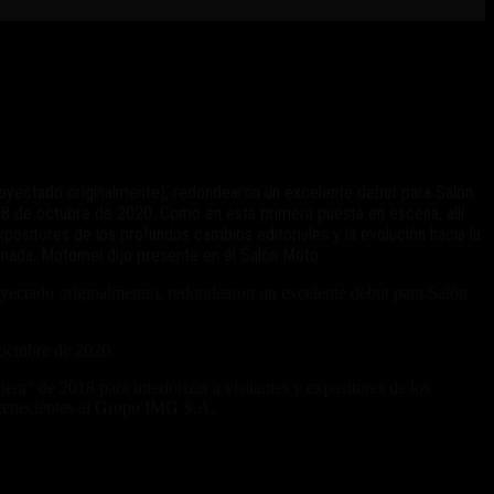
royectado originalmente), redondearon un excelente debut para Salón
 18 de octubre de 2020. Como en esta primera puesta en escena, allí
xpositores de los profundos cambios editoriales y la evolución hacia la
ionada: Motomel dijo presente en el Salón Moto
royectado originalmente), redondearon un excelente debut para Salón
 octubre de 2020.
ra” de 2018 para interiorizar a visitantes y expositores de los
ertenecientes al Grupo IMG S.A.