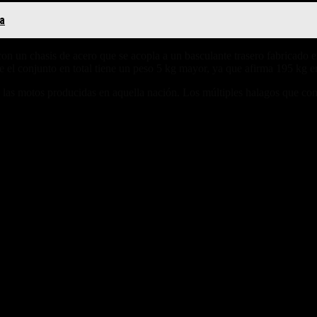
va
 con un chasis de acero que se acopla a un basculante trasero fabricado 
que el conjunto en total tiene un peso 5 kg mayor, ya que afirma 195 k
de las motos producidas en aquella nación. Los múltiples halagos que co