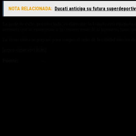
NOTA RELACIONADA:
Ducati anticipa su futura superdeporti
La parte de ciclo, por otro lado, es diferente: la Loncin está equipada
invertida que se contrapone a la convencional de la japonesa, tanto 
La firma china se preparó para romper el mito de la calidad inferior 
[espro-slider id=13686]
Fuente:
Visordown
–
Newmotor
Fuente/s:
Nota Relacionada: