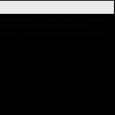
en fundición de aluminio. En la parte delantera posa una horquilla
g en orden de marcha contra 190 kg de la Naked Honda.
nsiguió HR7, es la prueba de que su trabajo va por un buen sendero.