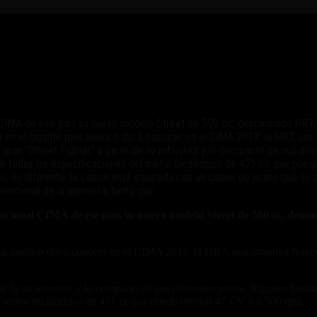
nal CIMA de ese país su nuevo modelo Street de 500 cc, denominado HR7, 
a en el gigante país asiático dio a conocer en el CIMA 2017 la HR7, u
a gran “Street Fighter” a partir de su robustez y lo compacto de sus di
parte todas las especificaciones del motor bicilíndrico de 471 cc que 
o, es diferente: la Loncin está equipada con un chasis de acero que se a
nvencional de la japonesa, tanto que
rnacional CIMA de ese país su nuevo modelo Street de 500 cc, deno
aís asiático dio a conocer en el CIMA 2017 la HR7, una atractiva Nak
artir de su robustez y lo compacto de sus diferentes partes. Algunos fan
el motor bicilíndrico de 471 cc que puede otorgar 47 CV a 8.500 rpm.