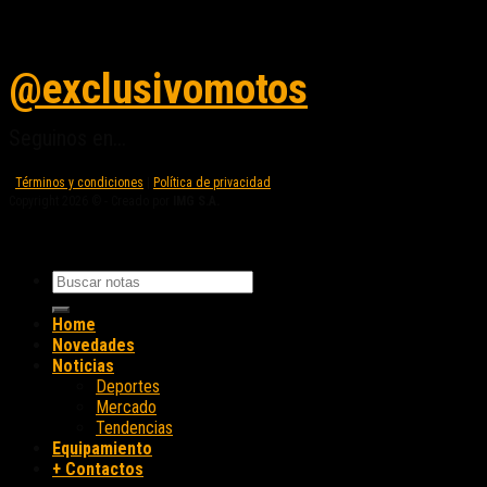
Seguinos en instagram
@exclusivomotos
Seguinos en...
Términos y condiciones
|
Política de privacidad
Copyright 2026 © - Creado por
IMG S.A.
Home
Novedades
Noticias
Deportes
Mercado
Tendencias
Equipamiento
+ Contactos