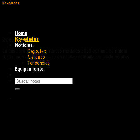
Novedades
Triumph renovó sus gamas Sport, Roadster
y Rocket con nuevos colores
Home
Novedades
27-05-2022
Noticias
La casa británica presentó sus modelos 2023 con una completa
Deportes
renovación estética basada en nuevas combinaciones de colores.
Mercado
Tendencias
Equipamiento