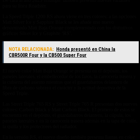
De cara al año 2023 Triumph también presentó nuevas variantes
para su línea Roadster.
La Speed ​​Triple 1200 RS ahora viene en tres colores: a las opciones
Matt Silver Ice y Sapphire Black se les añade uno nuevo
denominado Matt Baja Orange complementado con los distintivos
gráficos Silver Ice y Graphite ‘RS’.
NOTA RELACIONADA:
Honda presentó en China la
CBR500R Four y la CB500 Super Four
El nuevo color Matt Baja Orange se presenta en el depósito, los
paneles laterales, el embellecedor de los faros, la carrocería trasera y
la cubierta del asiento mientras que el guardabarros delantero de
fibra de carbono subraya el carácter y la actitud deportiva de la
Speed ​​Triple.
Las Street Triple 765 RS y Street Triple 765 R presentan dos nuevos
colores: Carbon Black y Matt Carbon Black. El primero de estos se
encuentra en el depósito, el guardabarros delantero, la cúpula, los
paneles laterales y en la carrocería trasera además en la tapa de colín,
la quilla y los protectores del radiador.
En la versión RS, el nuevo diseño también presenta llantas en color