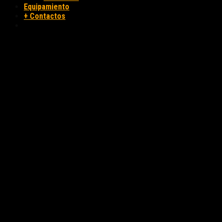
Equipamiento
+ Contactos