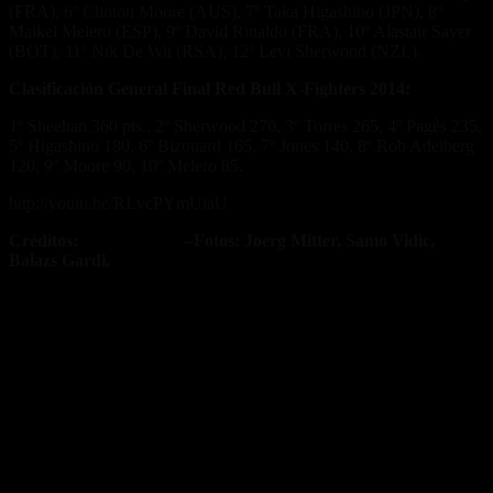
(FRA), 6º Clinton Moore (AUS), 7º Taka Higashino (JPN), 8º
Maikel Melero (ESP), 9º David Rinaldo (FRA), 10º Alastair Sayer
(BOT), 11º Nik De Wit (RSA), 12º Levi Sherwood (NZL).
Clasificación General Final Red Bull X-Fighters 2014:
1º Sheehan 360 pts., 2º Sherwood 270, 3º Torres 265, 4º Pagès 235,
5º Higashino 180, 6º Bizouard 165, 7º Jones 140, 8º Rob Adelberg
120, 9º Moore 90, 10º Melero 85.
http://youtu.be/RLvcPYmUiaU
Créditos:
Prensa RBXF
–Fotos: Joerg Mitter, Samo Vidic,
Balazs Gardi.
Fuente/s:
Nota Relacionada: