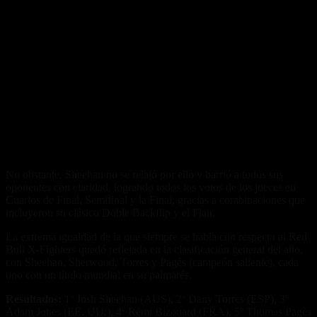
No obstante, Sheehan no se relajó por ello y barrió a todos sus
oponentes con claridad, logrando todos los votos de los jueces en
Cuartos de Final, Semifinal y la Final, gracias a combinaciones que
incluyeron su clásico Doble Backflip y el Flair.
La extrema igualdad de la que siempre se habla con respecto al Red
Bull X-Fighters quedó reflejada en la clasificación general del año,
con Sheehan, Sherwood, Torres y Pagès (campeón saliente), cada
uno con un título mundial en su palmarés.
Resultados:
1º Josh Sheehan (AUS), 2º Dany Torres (ESP), 3º
Adam Jones (EE. UU.), 4º Rémi Bizouard (FRA), 5º Thomas Pagès