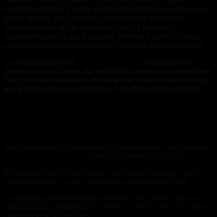
resultado en Madrid y vencer en Alemania, halago que lo dejó a cinco
puntos del líder, Levi Sherwood, ganador de las dos primeras
jornadas, además de ser tercero en Madrid y Alemania. El
neozelandés parecía que iba a poder contener a su rival oceánico,
pero una caída en la clasificación de Pretoria lo dejó con un tobillo
La 14ª temporada del
Red Bull X-Fighters
culminó con su
primera visita al África. En una batalla a muerte, el australiano
Josh Sheehan completó en Pretoria una actuación casi perfecta,
que le dio la victoria en la prueba y su primer título mundial.
[[{«type»:»media»,»view_mode»:»media_large»,»fid»:»1647″,»attrib
{«class»:»media-image alignnone size-medium wp-image-
4166″,»typeof»:»foaf:Image»,»style»:»»,»width»:»300″,»height»:»16
shortnews-pretoria-4″}}]]
Josh Sheehan, salió victorioso de la última ronda del tour m undial
Red Bull X-Fighters 2014
disputada en Pretoria, Sudáfrica.
El australiano de 28 años dominó a sus rivales claramente, ganó
todas sus pasadas (5 a 0) y se hizo con su primer título FMX.
En segunda posición terminó un renacido Dany Torres, aún con
molestias en su tobillo derecho, mientras la tercera plaza fue para el
estadounidense Adam Jones.