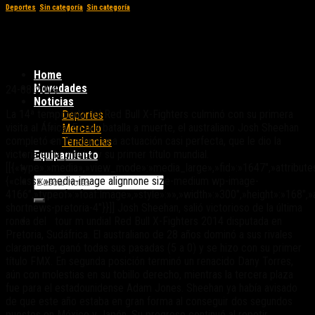
Deportes
,
Sin categoría
,
Sin categoría
Sheehan triunfó en Pretoria y ganó el tour
mundial Red Bull X-Fighters
Home
Novedades
24-08-2014
Noticias
La 14ª temporada del Red Bull X-Fighters culminó con su primera
Deportes
visita al África. En una batalla a muerte, el australiano Josh Sheehan
Mercado
completó en Pretoria una actuación casi perfecta, que le dio la
Tendencias
victoria en la prueba y su primer título mundial.
Equipamiento
[[{«type»:»media»,»view_mode»:»media_large»,»fid»:»1647″,»attribute
{«class»:»media-image alignnone size-medium wp-image-
4166″,»typeof»:»foaf:Image»,»style»:»»,»width»:»300″,»height»:»168″,»
shortnews-pretoria-4″}}]] Josh Sheehan, salió victorioso de la última
ronda del tour m undial Red Bull X-Fighters 2014 disputada en
Pretoria, Sudáfrica. El australiano de 28 años dominó a sus rivales
claramente, ganó todas sus pasadas (5 a 0) y se hizo con su primer
título FMX. En segunda posición terminó un renacido Dany Torres,
aún con molestias en su tobillo derecho, mientras la tercera plaza
fue para el estadounidense Adam Jones. Sheehan ya había avisado
de que este año estaba en gran forma al conseguir dos segundos
puestos en México y Japón. Su progreso continuó al repetir