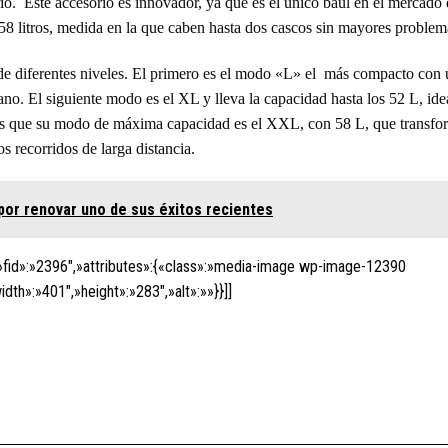
io. Este accesorio es innovador, ya que es el único baúl en el mercado
 58 litros, medida en la que caben hasta dos cascos sin mayores problem
ir de diferentes niveles. El primero es el modo «L» el más compacto con
o. El siguiente modo es el XL y lleva la capacidad hasta los 52 L, ide
tras que su modo de máxima capacidad es el XXL, con 58 L, que transfo
recorridos de larga distancia.
 por renovar uno de sus éxitos recientes
fid»:»2396″,»attributes»:{«class»:»media-image wp-image-12390
dth»:»401″,»height»:»283″,»alt»:»»}}]]