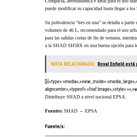
Compacta, aerodinámica e ideal para el uso diar
puede modificar su capacidad hasta llegar a los
Su polivalencia “tres en una” se detalla a part
volumen de 46 L, recomendado para el uso urban
para las salidas cortas de fin de semana, mien
a la SHAD SH58X en una buena opción para los 
NOTA RELACIONADA:
Royal Enfield está
[[{«type»:»media»,»view_mode»:»media_large»,»
aligncenter»,»typeof»:»foaf:Image»,»style»:»»,»wi
Distribuye SHAD a nivel nacional
EPSA
.
Fuentes:
SHAD
–
EPSA
Fuente/s: