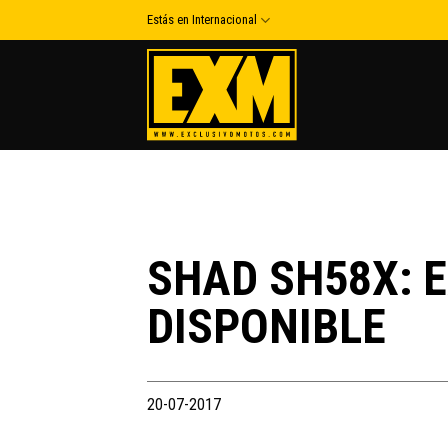
Skip
Estás en Internacional
to
content
SHAD SH58X: 
DISPONIBLE
20-07-2017