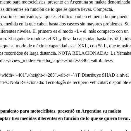
amiento para motociclistas, presentó en Argentina su maleta denominada
 diferentes en función de lo que se quiera llevar. Compacta,
ccesorio es innovador, ya que es el único baúl en el mercado que puede
tros, medida en la que caben hasta dos cascos sin mayores problemas. Su
de diferentes niveles. El primero es el modo «L» el más compacto con un
o. El siguiente modo es el XL y lleva la capacidad hasta los 52 L, ide
tras que su modo de máxima capacidad es el XXL, con 58 L, que transfo
los recorridos de larga distancia. NOTA RELACIONADA: La Yamah
dia»,»view_mode»:»media_large»,»fid»:»2396″,»attributes»:
,»width»:»401″,»height»:»283″,»alt»:»»}}]] Distribuye SHAD a nivel
: Nota Relacionada: Tecnología de recupero vehicular: disponible 
ipamiento para motociclistas, presentó en Argentina su maleta
r tres medidas diferentes en función de lo que se quiera llevar.