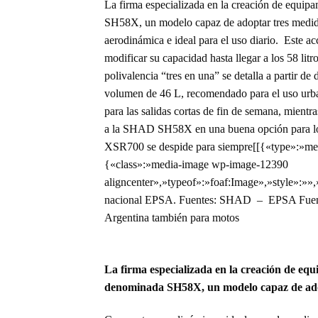
La firma especializada en la creación de equip
SH58X, un modelo capaz de adoptar tres medidas
aerodinámica e ideal para el uso diario. Este a
modificar su capacidad hasta llegar a los 58 li
polivalencia “tres en una” se detalla a partir 
volumen de 46 L, recomendado para el uso urban
para las salidas cortas de fin de semana, mien
a la SHAD SH58X en una buena opción para 
XSR700 se despide para siempre[[{«type»:»me
{«class»:»media-image wp-image-12390
aligncenter»,»typeof»:»foaf:Image»,»style»:»»
nacional EPSA. Fuentes: SHAD – EPSA Fuente/s
Argentina también para motos
La firma especializada en la creación de equ
denominada SH58X, un modelo capaz de adopta