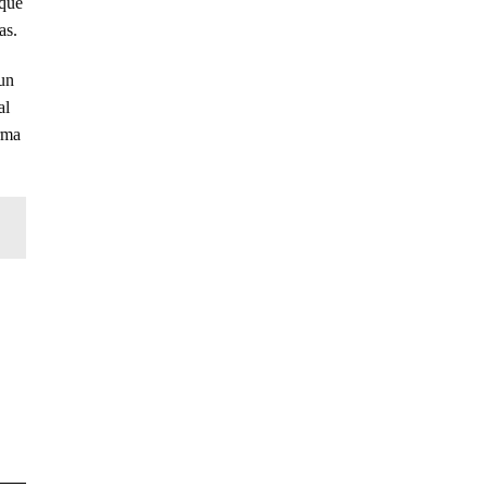
 que
as.
 un
al
rma