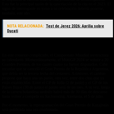
Esta fue la principal razón de la cancelación de la cita en el 2023. El
signo de interrogante en torno a su celebración debería ponerse,
también, este año.
NOTA RELACIONADA:
Test de Jerez 2026: Aprilia sobre
Ducati
Un calendario difícil
En este contexto complicado, el Campeonato Mundial reestructura
su calendario. Momentáneamente, el MotoGP 2024 se reduce a 20
Grandes Premios, de los cuales cuatro ya fueron disputados. Cabe
recordar que se canceló el Gran Premio de la República Argentina,
que debía ser la tercera fecha del certamen. Asimismo, el cambio
propone que haya una un parón, otra vez, entre dos citas que ya
están establecidas. Entre el GP de Italia (2 de junio) y el GP de los
Países Bajos (30 de junio) el parate será de un mes. A su vez, luego
de la carrera holandesa también habrá más de 30 días de descanso
hasta volver a competir en Sachsenring, Alemania, el 5 de julio.
Por el momento, la reprogramación del Gran Premio de Kazajistán
será publicada una vez confirmada.