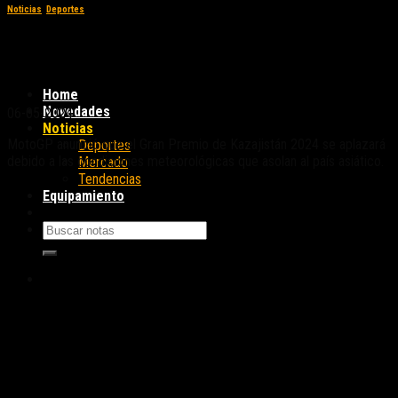
Noticias
,
Deportes
MotoGP: Se pospuso el Gran Premio de
Kazajistán 2024
Home
Novedades
06-05-2024
Noticias
MotoGP anunció que el Gran Premio de Kazajistán 2024 se aplazará
Deportes
debido a las condiciones meteorológicas que asolan al país asiático.
Mercado
Tendencias
Equipamiento