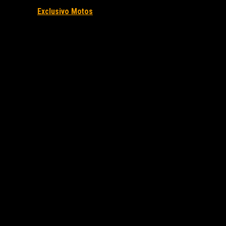
Fuente/s:
Exclusivo Motos
Nota Relacionada: