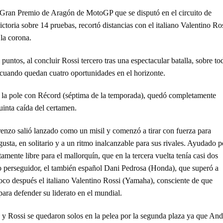
Gran Premio de Aragón de MotoGP que se disputó en el circuito de
toria sobre 14 pruebas, recortó distancias con el italiano Valentino Ro
la corona.
puntos, al concluir Rossi tercero tras una espectacular batalla, sobre to
 cuando quedan cuatro oportunidades en el horizonte.
la pole con Récord (séptima de la temporada), quedó completamente
quinta caída del certamen.
renzo salió lanzado como un misil y comenzó a tirar con fuerza para
gusta, en solitario y a un ritmo inalcanzable para sus rivales. Ayudado p
ente libre para el mallorquín, que en la tercera vuelta tenía casi dos
o perseguidor, el también español Dani Pedrosa (Honda), que superó a
co después el italiano Valentino Rossi (Yamaha), consciente de que
ra defender su liderato en el mundial.
 y Rossi se quedaron solos en la pelea por la segunda plaza ya que And