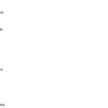
ssi
do
or
rea