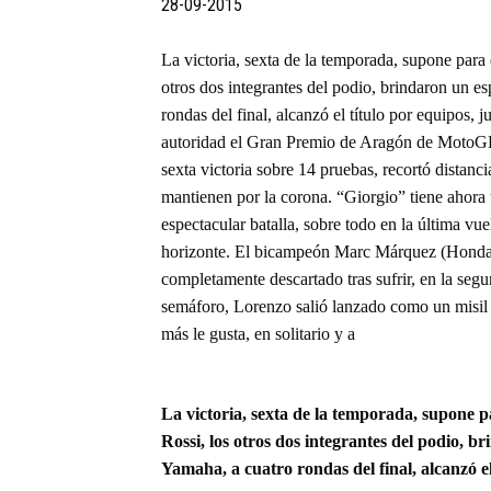
28-09-2015
La victoria, sexta de la temporada, supone para 
otros dos integrantes del podio, brindaron un e
rondas del final, alcanzó el título por equipos,
autoridad el Gran Premio de Aragón de MotoGP 
sexta victoria sobre 14 pruebas, recortó distanc
mantienen por la corona. “Giorgio” tiene ahora u
espectacular batalla, sobre todo en la última v
horizonte. El bicampeón Marc Márquez (Honda),
completamente descartado tras sufrir, en la segu
semáforo, Lorenzo salió lanzado como un misil y
más le gusta, en solitario y a
La victoria, sexta de la temporada, supone p
Rossi, los otros dos integrantes del podio, 
Yamaha, a cuatro rondas del final, alcanzó el