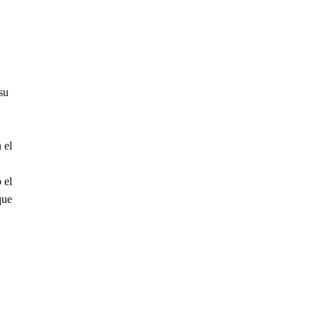
su
 el
 el
que