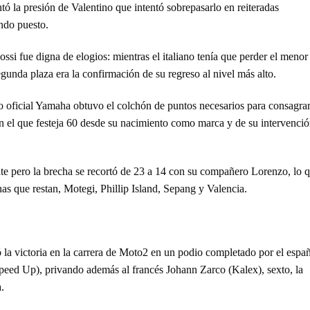
tó la presión de Valentino que intentó sobrepasarlo en reiteradas
ndo puesto.
si fue digna de elogios: mientras el italiano tenía que perder el menor
gunda plaza era la confirmación de su regreso al nivel más alto.
 oficial Yamaha obtuvo el colchón de puntos necesarios para consagra
n el que festeja 60 desde su nacimiento como marca y de su intervenci
nte pero la brecha se recortó de 23 a 14 con su compañero Lorenzo, lo 
chas que restan, Motegi, Phillip Island, Sepang y Valencia.
ó la victoria en la carrera de Moto2 en un podio completado por el espa
eed Up), privando además al francés Johann Zarco (Kalex), sexto, la
.